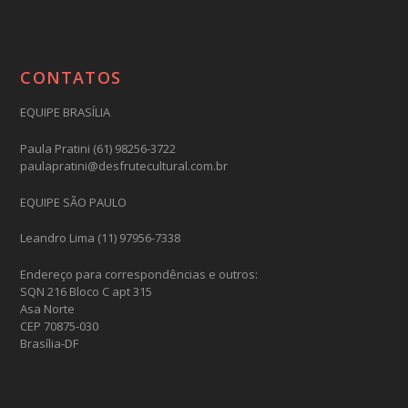
CONTATOS
EQUIPE BRASÍLIA
Paula Pratini (61) 98256-3722
paulapratini@desfrutecultural.com.br
EQUIPE SÃO PAULO
Leandro Lima (11) 97956-7338
Endereço para correspondências e outros:
SQN 216 Bloco C apt 315
Asa Norte
CEP 70875-030
Brasília-DF