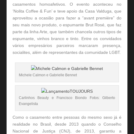
casamentos homoafetivos. O evento aconteceu no
‘Nolita Coffee & Fun’ e teve apoio da Casa Valduga, que
aproveitou a ocasião para fazer a “avant première” do
seu mais novo produto, o espumante Brut Rosé, que faz
parte da linha Arte, que também chancela outros tipos de
espumante, vinhos branco e tinto. Entre os convidados
vários empresários parceiros marcaram presença,
socialites, além de representantes da comunidade LGBT.
Michele Calmon e Gabrielle Bennet
Carlinhos Beauty e Francisco Biondo Fotos: Gilberto
Evangelista
Como o casamento entre pessoas do mesmo sexo já é
realidade no Brasil, desde 2013 quando o Conselho
Nacional de Justiça (CNJ), de 2013, garantiu a