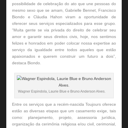
possibilidade de celebração do ato que une pessoas do
mesmo sexo que se amam, Gabrielle Bennet, Francisco
Biondo e Cláudia Hahon viram a oportunidade de
oferecer seus serviços especializados para esse grupo.
“Muita gente se via privada do direito de celebrar seu
amor e garantir seus direitos civis, hoje, nos sentimos
felizes e honrados em poder colocar nossa expertise ao
serviço da igualdade entre todos aqueles que estão
apaixonados e querem construir um futuro a dois”,
destaca Biondo.
Wagner Espindola, Laurie Blue e Bruno Anderson Alves.
Entre os serviços que a recém-nascida Toujours oferece
estão as diversas etapas que um casamento exige, tais
como: planejamento, projeto, assessoria jurídica,
organização da cerimônia religiosa e/ou civil, cerimonial,