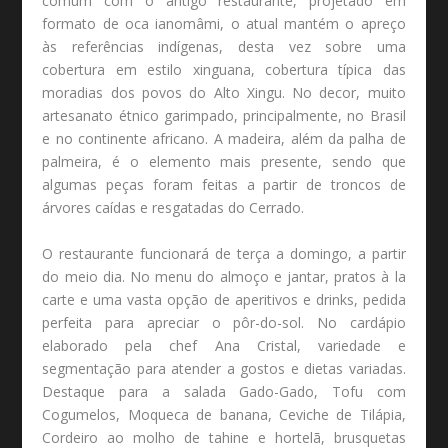
comum com o antigo restaurante, projetado em
formato de oca ianomâmi, o atual mantém o apreço
às referências indígenas, desta vez sobre uma
cobertura em estilo xinguana, cobertura típica das
moradias dos povos do Alto Xingu. No decor, muito
artesanato étnico garimpado, principalmente, no Brasil
e no continente africano. A madeira, além da palha de
palmeira, é o elemento mais presente, sendo que
algumas peças foram feitas a partir de troncos de
árvores caídas e resgatadas do Cerrado.
O restaurante funcionará de terça a domingo, a partir
do meio dia. No menu do almoço e jantar, pratos à la
carte e uma vasta opção de aperitivos e drinks, pedida
perfeita para apreciar o pôr-do-sol. No cardápio
elaborado pela chef Ana Cristal, variedade e
segmentação para atender a gostos e dietas variadas.
Destaque para a salada Gado-Gado, Tofu com
Cogumelos, Moqueca de banana, Ceviche de Tilápia,
Cordeiro ao molho de tahine e hortelã, brusquetas