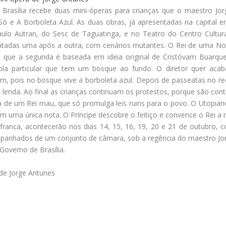
 Brasília recebe duas mini-óperas para crianças que o maestro J
ó e A Borboleta Azul. As duas obras, já apresentadas na capital e
Paulo Autran, do Sesc de Taguatinga, e no Teatro do Centro Cult
ntadas uma após a outra, com cenários mutantes. O Rei de uma Nota
o que a segunda é baseada em ideia original de Cristóvam Buarqu
ola particular que tem um bosque ao fundo. O diretor quer aca
m, pois no bosque vive a borboleta azul. Depois de passeatas no recr
 lenda. Ao final as crianças continuam os protestos, porque são contr
 de um Rei mau, que só promulga leis ruins para o povo. O Utopiano I
om uma única nota. O Príncipe descobre o feitiço e convence o Rei a 
franca, acontecerão nos dias 14, 15, 16, 19, 20 e 21 de outubro, c
panhados de um conjunto de câmara, sob a regência do maestro Jor
 Governo de Brasília.
e Jorge Antunes