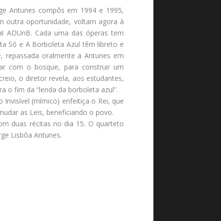
orge Antunes compôs em 1994 e 1995,
m outra oportunidade, voltam agora à
ural ADUnB. Cada uma das óperas tem
 Só e A Borboleta Azul têm libreto e
e, repassada oralmente a Antunes em
bar com o bosque, para construir um
eio, o diretor revela, aos estudantes,
a o fim da “lenda da borboleta azul”.
nvisível (mímico) enfeitiça o Rei, que
mudar as Leis, beneficiando o povo.
om duas récitas no dia 15. O quarteto
ge Lisbôa Antunes.