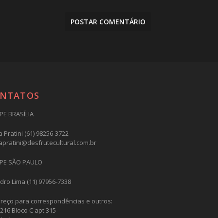
NTATOS
PE BRASÍLIA
 Pratini (61) 98256-3722
apratini@desfrutecultural.com.br
PE SÃO PAULO
dro Lima (11) 97956-7338
reço para correspondências e outros:
216 Bloco C apt 315