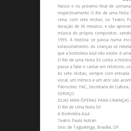
Nesse e no próximo final de semana
respectivamente O Rei de uma Nota S
cena, com sete récitas, no Teatro 
duração de 30 minutos, e são aprese
música do próprio compositor, send
1995. A história se passa numa esc
estacionamento. As crianças se rebela
que a borboleta azul não existe: é uma
O Rei de uma Nota Só conta a história
passa a falar e cantar em retotono, c
As sete récitas, sempre com entrada 
vocal, um mímico e um ator são acom
Patrocínio: FAC, Secretaria de Cultura,
SERVIÇO
DUAS MINI-ÓPERAS PARA CRIANÇAS d
O Rei de Uma Nota Só
A Borboleta Azul
Teatro Paulo Autran
Sesc de Taguatinga, Brasília, DF