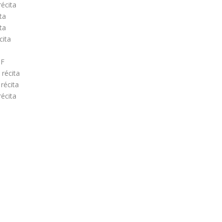
récita
ta
ta
cita
DF
 récita
 récita
récita