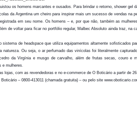
quistou os homens marcantes e ousados. Para brindar o retorno, shower gel 
nícolas da Argentina um cheiro para inspirar mais um sucesso de vendas na p
 registrada em seu nome. Os homens – e, por que não, também as mulheres?
lém de voltar para ficar no portfólio regular, Malbec Absoluto ainda traz, n
o sistema de headspace que utiliza equipamentos altamente sofisticados par
da natureza. Ou seja, o ar perfumado das vinícolas foi literalmente captur
edro da Virgínia e musgo de carvalho, além de frutas secas, couro e m
s e mulheres.
as lojas, com as revendedoras e no e-commerce de O Boticário a partir de 26 
Boticário – 0800-413011 (chamada gratuita) – ou pelo site www.oboticario.co