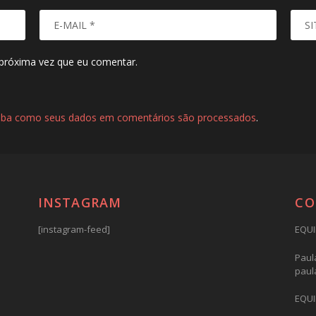
próxima vez que eu comentar.
iba como seus dados em comentários são processados
.
INSTAGRAM
CO
[instagram-feed]
EQUI
Paula
paul
EQUI