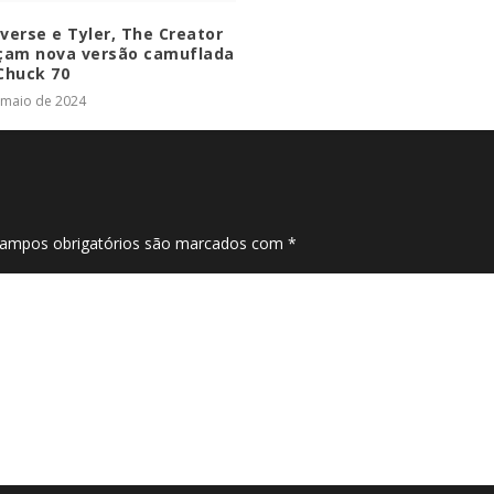
verse e Tyler, The Creator
çam nova versão camuflada
Chuck 70
 maio de 2024
ampos obrigatórios são marcados com
*