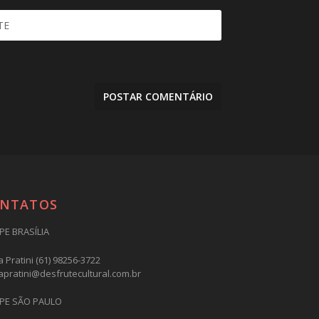
NTATOS
PE BRASÍLIA
 Pratini (61) 98256-3722
apratini@desfrutecultural.com.br
PE SÃO PAULO