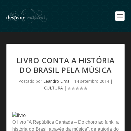
LIVRO CONTA A HISTÓRIA
DO BRASIL PELA MÚSICA
Postado por
Leandro Lima
|
14 setembro 2014
|
CULTURA
|
O livro “A República Cantada – Do choro ao funk, a
história do Brasil através da música”, de autoria do