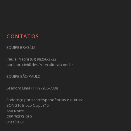
CONTATOS
EQUIPE BRASÍLIA
Paula Pratini (61) 98256-3722
paulapratini@desfrutecultural.com.br
EQUIPE SÃO PAULO
Leandro Lima (11) 97956-7338
Endereço para correspondências e outros:
SQN 216 Bloco C apt 315
Asa Norte
CEP 70875-030
Brasília-DF