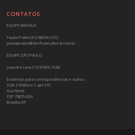
CONTATOS
EQUIPE BRASÍLIA
Paula Pratini (61) 98256-3722
paulapratini@desfrutecultural.com.br
EQUIPE SÃO PAULO
Leandro Lima (11) 97956-7338
Endereço para correspondências e outros:
SQN 216 Bloco C apt 315
Asa Norte
CEP 70875-030
Brasília-DF