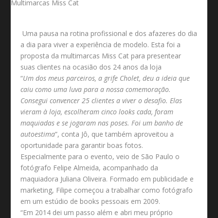
Uma pausa na rotina profissional e dos afazeres do dia
a dia para viver a experiência de modelo. Esta foi a
proposta da multimarcas Miss Cat para presentear
suas clientes na ocasião dos 24 anos da loja
“
Um dos meus parceiros, a grife Cholet, deu a ideia que
caiu como uma luva para a nossa comemoração.
Consegui convencer 25 clientes a viver o desafio. Elas
vieram à loja, escolheram cinco looks cada, foram
maquiadas e se jogaram nas poses. Foi um banho de
autoestima
”, conta Jô, que também aproveitou a
oportunidade para garantir boas fotos.
Especialmente para o evento, veio de São Paulo o
fotógrafo Felipe Almeida, acompanhado da
maquiadora Juliana Oliveira. Formado em publicidade e
marketing, Filipe começou a trabalhar como fotógrafo
em um estúdio de books pessoais em 2009.
“Em 2014 dei um passo além e abri meu próprio