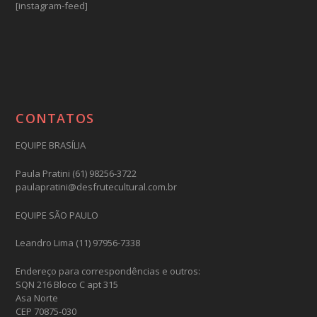
[instagram-feed]
CONTATOS
EQUIPE BRASÍLIA
Paula Pratini (61) 98256-3722
paulapratini@desfrutecultural.com.br
EQUIPE SÃO PAULO
Leandro Lima (11) 97956-7338
Endereço para correspondências e outros:
SQN 216 Bloco C apt 315
Asa Norte
CEP 70875-030