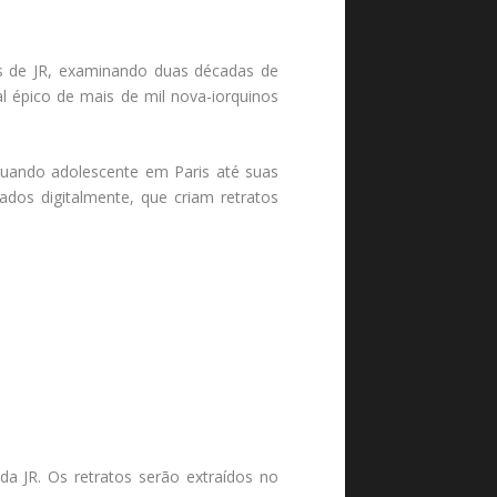
s de JR, examinando duas décadas de
l épico de mais de mil nova-iorquinos
 quando adolescente em Paris até suas
ados digitalmente, que criam retratos
da JR. Os retratos serão extraídos no