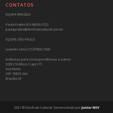
CONTATOS
EQUIPE BRASÍLIA
Paula Pratini (61) 98256-3722
paulapratini@desfrutecultural.com.br
EQUIPE SÃO PAULO
Leandro Lima (11) 97956-7338
Endereço para correspondências e outros:
SQN 216 Bloco C apt 315
Asa Norte
CEP 70875-030
Brasília-DF
2021 © Desfrute Cultural. Desenvolvido por
Junior NSV