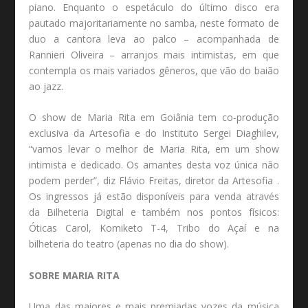
piano. Enquanto o espetáculo do último disco era
pautado majoritariamente no samba, neste formato de
duo a cantora leva ao palco – acompanhada de
Rannieri Oliveira – arranjos mais intimistas, em que
contempla os mais variados gêneros, que vão do baião
ao jazz.
O show de Maria Rita em Goiânia tem co-produção
exclusiva da Artesofia e do Instituto Sergei Diaghilev,
“vamos levar o melhor de Maria Rita, em um show
intimista e dedicado. Os amantes desta voz única não
podem perder”, diz Flávio Freitas, diretor da Artesofia .
Os ingressos já estão disponíveis para venda através
da Bilheteria Digital e também nos pontos físicos:
Óticas Carol, Komiketo T-4, Tribo do Açaí e na
bilheteria do teatro (apenas no dia do show).
SOBRE MARIA RITA
Uma das maiores e mais premiadas vozes da música