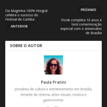
PRÓXIMO
Da Magrinha 100% Integral
celebra o sucesso do
Festival de Curitiba
Picnik completa 10 anos e
terá comemoração
ANTERIOR
especial com o aniversário
de Brasília
SOBRE O AUTOR
Paula Pratini
Jornalista de cultura e entretenimento em Brasília.
Amante de cinema, artes visuais, música e
gastronomia.