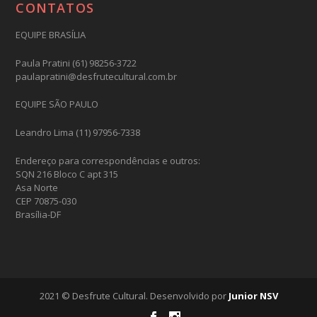
CONTATOS
EQUIPE BRASÍLIA
Paula Pratini (61) 98256-3722
paulapratini@desfrutecultural.com.br
EQUIPE SÃO PAULO
Leandro Lima (11) 97956-7338
Endereço para correspondências e outros:
SQN 216 Bloco C apt 315
Asa Norte
CEP 70875-030
Brasília-DF
2021 © Desfrute Cultural. Desenvolvido por
Junior NSV