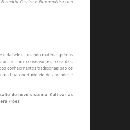
 Farmácia Caseira e Fitocosmética com
e da beleza, usando matérias-primas
otânica com conservantes, corantes,
 dos conhecimentos tradicionais são os
 É uma boa oportunidade de aprender e
afio do novo sistema. Cultivar as
Vera Fróes