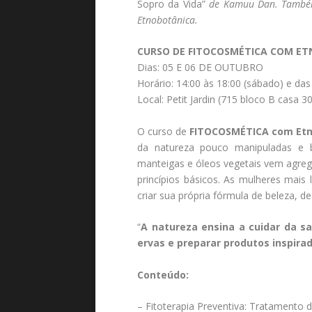
Sopro da Vida”
de Kamuu Dan. Também h
Etnobotânica.
CURSO DE FITOCOSMÉTICA COM ET
Dias: 05 E 06 DE OUTUBRO
Horário: 14:00 às 18:00 (sábado) e das
Local: Petit Jardin (715 bloco B casa 30
O curso de
FITOCOSMÉTICA com Etn
da natureza pouco manipuladas e bi
manteigas e óleos vegetais vem agrega
princípios básicos. As mulheres mais
criar sua própria fórmula de beleza, d
“
A natureza ensina a cuidar da sa
ervas e preparar produtos inspirad
Conteúdo:
– Fitoterapia Preventiva: Tratamento d