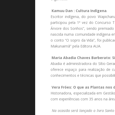
Kamuu Dan : Cultura Indígena
.
Escritor indígena, do povo Wapichan
participou pela 1ª vez do Concurso 
Árvore dos Sonhos”, sendo premiado 
nascida numa comunidade indígena em
o conto “O sopro da Vida”, foi public
Makunaimã” pela Editora AUA.
Maria Abadia Chaves Barberato: S
Abadia é administradora do Sítio Ge
oferece espaço para realização de c
conhecimentos e técnicas que possibil
Vera Fróes: O que as Plantas nos 
Historiadora, especializada em Gestão
com experiências com 35 anos na área
Na ocasião será lançado o livro Santo