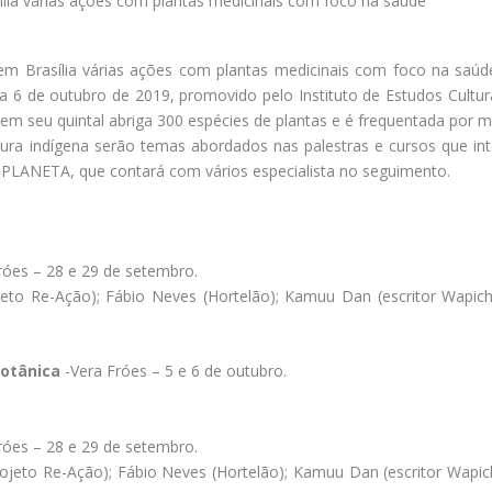
 Brasília várias ações com plantas medicinais com foco na saúde.
a 6 de outubro de 2019, promovido pelo Instituto de Estudos Cultu
e em seu quintal abriga 300 espécies de plantas e é frequentada por mo
ultura indígena serão temas abordados nas palestras e cursos que
NETA, que contará com vários especialista no seguimento.
róes – 28 e 29 de setembro.
ojeto Re-Ação); Fábio Neves (Hortelão); Kamuu Dan (escritor Wapich
botânica
-Vera Fróes – 5 e 6 de outubro.
róes – 28 e 29 de setembro.
Projeto Re-Ação); Fábio Neves (Hortelão); Kamuu Dan (escritor Wapic