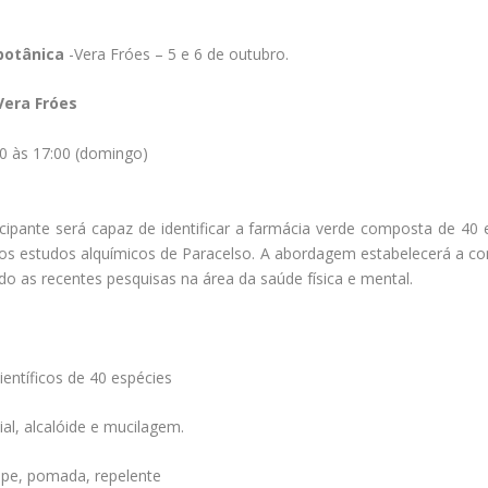
botânica
-Vera Fróes – 5 e 6 de outubro.
era Fróes
00 às 17:00 (domingo)
cipante será capaz de identificar a farmácia verde composta de 40 
 e os estudos alquímicos de Paracelso. A abordagem estabelecerá a c
do as recentes pesquisas na área da saúde física e mental.
ientíficos de 40 espécies
ial, alcalóide e mucilagem.
ope, pomada, repelente