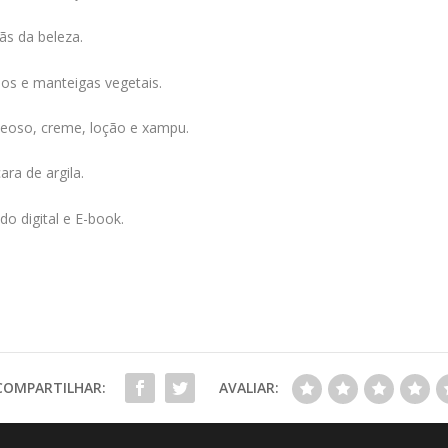
ãs da beleza.
eos e manteigas vegetais.
leoso, creme, loção e xampu.
ra de argila.
do digital e E-book.
COMPARTILHAR:
AVALIAR: