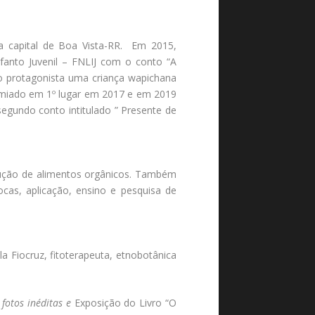
na capital de Boa Vista-RR. Em 2015,
fanto Juvenil – FNLIJ com o conto “A
o protagonista uma criança wapichana
emiado em 1º lugar em 2017 e em 2019
segundo conto intitulado ” Presente de
dução de alimentos orgânicos. Também
cas, aplicação, ensino e pesquisa de
a Fiocruz, fitoterapeuta, etnobotânica
fotos inéditas e
Exposição do Livro “O