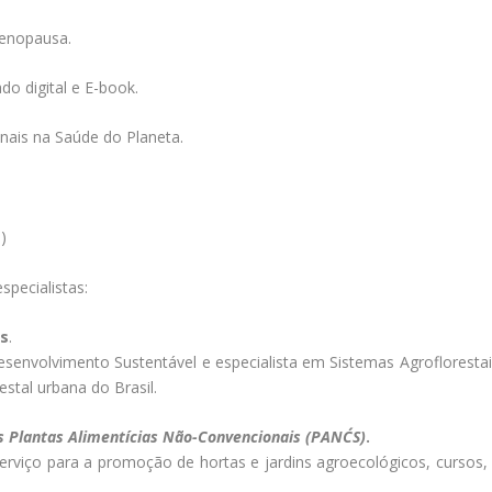
menopausa.
ado digital e E-book.
nais na Saúde do Planeta.
)
specialistas:
as
.
envolvimento Sustentável e especialista em Sistemas Agroflorestais
estal urbana do Brasil.
as Plantas Alimentícias Não-Convencionais (PANC´S)
.
rviço para a promoção de hortas e jardins agroecológicos, cursos,