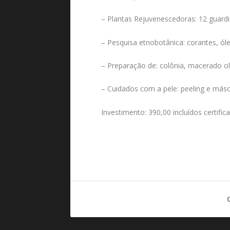
– Plantas Rejuvenescedoras: 12 guardi
– Pesquisa etnobotânica: corantes, ól
– Preparação de: colônia, macerado o
– Cuidados com a pele: peeling e másca
Investimento: 390,00 incluídos certifica