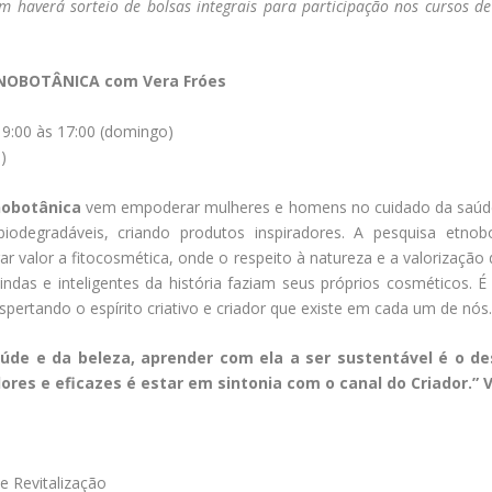
averá sorteio de bolsas integrais para participação nos cursos de
NOBOTÂNICA com Vera Fróes
 9:00 às 17:00 (domingo)
)
obotânica
vem empoderar mulheres e homens no cuidado da saúde 
odegradáveis, criando produtos inspiradores. A pesquisa etnob
r valor a fitocosmética, onde o respeito à natureza e a valorização
 lindas e inteligentes da história faziam seus próprios cosméticos.
espertando o espírito criativo e criador que existe em cada um de nós.
úde e da beleza, aprender com ela a ser sustentável é o des
ores e eficazes é estar em sintonia com o canal do Criador.” 
e Revitalização