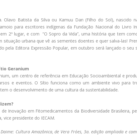
a. Olavo Batista da Silva ou Kamuu Dan (Filho do Sol), nascido 
Tamoio para escritores indígenas da Fundação Nacional do Livro In
em 2º lugar, e com “O Sopro da Vida”, uma história que tem com
 situação urbana que vê as sementes doentes e quer salva-las! Pr
ado pela Editora Expressão Popular, em outubro será lançado o seu 
ítio Geranium
ranium, um centro de referência em Educação Socioambiental e pro
ursos e eventos. O Sítio funciona como um ambiente vivo para tro
item o desenvolvimento de uma cultura da sustentabilidade.
dizem?
 de Inovação em Fitomedicamentos da Biodiversidade Brasileira, pel
, vice presidente do IECAM.
 Daime: Cultura Amazônica, de Vera Fróes, 3a. edição ampliada e com 