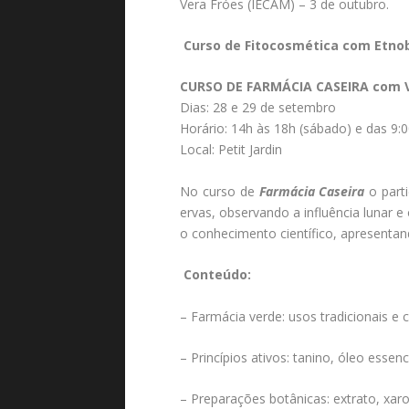
Vera Fróes (IECAM) – 3 de outubro.
Curso de Fitocosmética com Etno
CURSO DE FARMÁCIA CASEIRA com V
Dias: 28 e 29 de setembro
Horário: 14h às 18h (sábado) e das 9:
Local: Petit Jardin
No curso de
Farmácia Caseira
o parti
ervas, observando a influência lunar
o conhecimento científico, apresentan
Conteúdo:
– Farmácia verde: usos tradicionais e c
– Princípios ativos: tanino, óleo essenc
– Preparações botânicas: extrato, xar