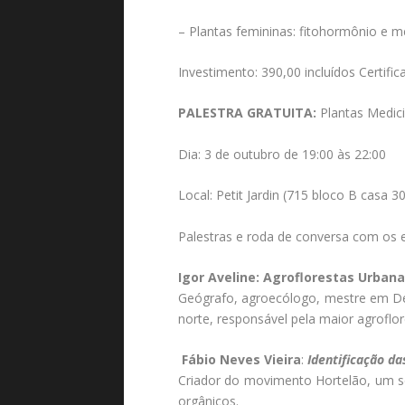
– Plantas femininas: fitohormônio e 
Investimento: 390,00 incluídos Certific
PALESTRA GRATUITA:
Plantas Medici
Dia: 3 de outubro de 19:00 às 22:00
Local: Petit Jardin (715 bloco B casa 30
Palestras e roda de conversa com os e
Igor Aveline: Agroflorestas Urban
Geógrafo, agroecólogo, mestre em Des
norte, responsável pela maior agroflor
Fábio Neves Vieira
:
Identificação d
Criador do movimento Hortelão, um se
orgânicos.