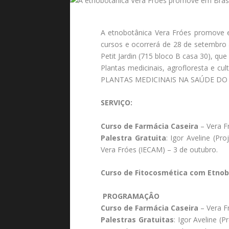
A etnobotânica Vera Fróes promove em
cursos e ocorrerá de 28 de setembro 
Petit Jardin (715 bloco B casa 30), qu
Plantas medicinais, agrofloresta e c
PLANTAS MEDICINAIS NA SAÚDE DO PLA
SERVIÇO:
Curso de Farmácia Caseira
– Vera F
Palestra Gratuita
: Igor Aveline (Pr
Vera Fróes (IECAM) – 3 de outubro.
Curso de Fitocosmética com Etno
PROGRAMAÇÂO
Curso de Farmácia Caseira
– Vera F
Palestras Gratuitas
: Igor Aveline (