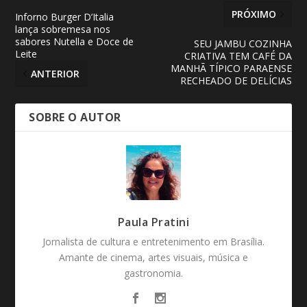
PRÓXIMO
Inforno Burger D’Italia
lança sobremesa nos
sabores Nutella e Doce de
SEU JAMBU COZINHA
Leite
CRIATIVA TEM CAFÉ DA
MANHÃ TÍPICO PARAENSE
ANTERIOR
RECHEADO DE DELÍCIAS
SOBRE O AUTOR
Paula Pratini
Jornalista de cultura e entretenimento em Brasília.
Amante de cinema, artes visuais, música e
gastronomia.