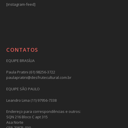
[instagram-feed]
CONTATOS
EQUIPE BRASÍLIA
Paula Pratini (61) 98256-3722
paulapratini@desfrutecultural.com.br
EQUIPE SÃO PAULO
Leandro Lima (11) 97956-7338
Endereço para correspondências e outros:
SQN 216 Bloco C apt 315
Asa Norte
CEP 70875-030