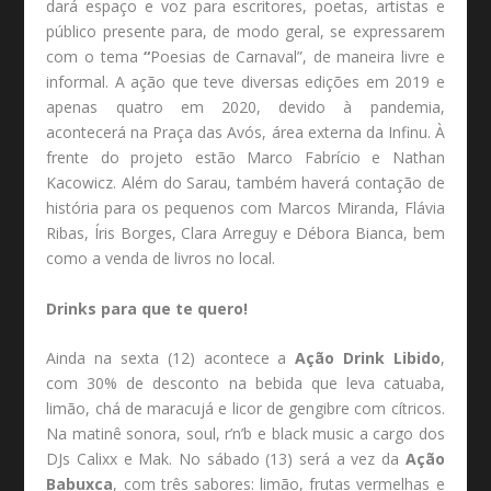
dará espaço e voz para escritores, poetas, artistas e
público presente para, de modo geral, se expressarem
com o tema
“
Poesias de Carnaval”, de maneira livre e
informal. A ação que teve diversas edições em 2019 e
apenas quatro em 2020, devido à pandemia,
acontecerá na Praça das Avós, área externa da Infinu. À
frente do projeto estão Marco Fabrício e Nathan
Kacowicz. Além do Sarau, também haverá contação de
história para os pequenos com Marcos Miranda, Flávia
Ribas, Íris Borges, Clara Arreguy e Débora Bianca, bem
como a venda de livros no local.
Drinks para que te quero!
Ainda na sexta (12) acontece a
Ação Drink Libido
,
com 30% de desconto na bebida que leva catuaba,
limão, chá de maracujá e licor de gengibre com cítricos.
Na matinê sonora, soul, r’n’b e black music a cargo dos
DJs Calixx e Mak. No sábado (13) será a vez da
Ação
Babuxca
, com três sabores: limão, frutas vermelhas e