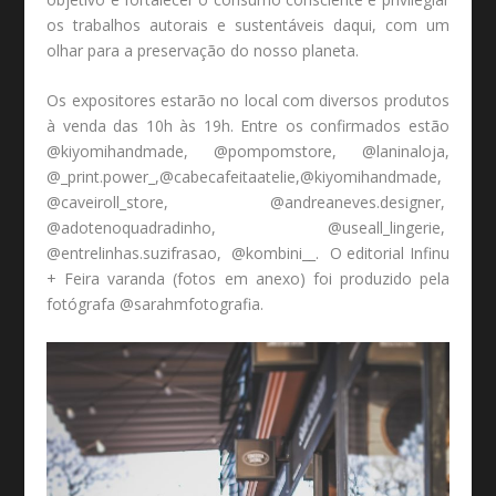
os trabalhos autorais e sustentáveis daqui, com um
olhar para a preservação do nosso planeta.
Os expositores estarão no local com diversos produtos
à venda das 10h às 19h. Entre os confirmados estão
@kiyomihandmade, @pompomstore, @laninaloja,
@_print.power_,@cabecafeitaatelie,@kiyomihandmade,
@caveiroll_store, @andreaneves.designer,
@adotenoquadradinho, @useall_lingerie,
@entrelinhas.suzifrasao, @kombini__. O editorial Infinu
+ Feira varanda (fotos em anexo) foi produzido pela
fotógrafa @sarahmfotografia.