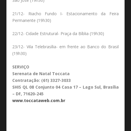
São José (19h30)
21/12- Riacho Fundo I- Estacionamento da Feira
Permanente (19h30)
22/12- Cidade Estrutural- Praça da Bíblia (19h30)
23/12- Vila Telebrasília- em frente ao Banco do Brasil
(19h30)
SERVIÇO
Serenata de Natal Toccata
Contratação: (61) 3327-3033
SHIS QL 08 Conjunto 04 Casa 17 – Lago Sul, Brasília
– DF, 71620-245
www.toccataweb.com.br