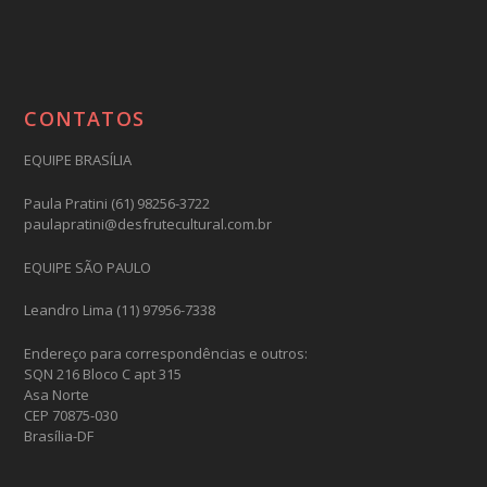
CONTATOS
EQUIPE BRASÍLIA
Paula Pratini (61) 98256-3722
paulapratini@desfrutecultural.com.br
EQUIPE SÃO PAULO
Leandro Lima (11) 97956-7338
Endereço para correspondências e outros:
SQN 216 Bloco C apt 315
Asa Norte
CEP 70875-030
Brasília-DF