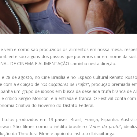
de vêm e como são produzidos os alimentos em nossa mesa, respeita
mbiente são alguns dos passos que podemos dar em nome da susten
NAL DE CINEMA E ALIMENTAÇÃO caminha nesta direção.
24 e 28 de agosto, no Cine Brasília e no Espaço Cultural Renato Russ
e com a exibição de “
Os Caçadores de Trufas
“, produção premiada em 
ompanha um grupo de idosos em busca da desejada trufa branca de A
e crítico Sérgio Moriconi e a entrada é franca. O Festival conta co
conomia Criativa do Governo do Distrito Federal.
títulos produzidos em 13 países: Brasil, França, Espanha, Austrália
Taiwan. São filmes como o inédito brasileiro “
Antes do prato
”, ideal
dução da Theodora Filme e apoio do Instituto Ibirapitanga.