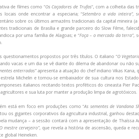
rativa de filmes como “
Os Caçadores de Trufas
“, com a colheita das tr
locais onde encontrar a especiaria; “
Setembro a vida inteira”,
s
entário sobre os últimos armazéns tradicionais da capital mineira (a
es tradicionais de Brasília e grande parceiro do Slow Filme, faleci
ndioca por uma família de Alagoas; e “
Foça – o mercado da terra”
, 
o.
s questionamentos propostos por três títulos. O italiano “
O Vegetari
hando vacas e um dia se vê diante do dilema de abandonar ou não 
mentes enterradas”
apresenta a atuação do chef indiano Vikas Kana,
 estrela Michelin e tornou-se embaixador de sua cultura nos Estad
amponeses italianos recitando textos proféticos do cineasta Pier P
agricultores e sua luta por manter a produção limpa de agrotóxicos.
mbém está em foco em produções como “
As sementes de Vandana Sh
ntou os gigantes corporativos da agricultura industrial, ganhou des
l pela mudança – a sessão contará com a apresentação de Thaíssa 
O mestre cervejeiro”
, que revela a história de ascensão, queda e rec
te global Heineken.