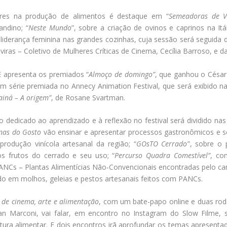
res na produção de alimentos é destaque em “
Semeadoras de V
andino; “
Neste Mundo
”, sobre a criação de ovinos e caprinos na Itál
 liderança feminina nas grandes cozinhas, cuja sessão será seguida 
iras – Coletivo de Mulheres Críticas de Cinema, Cecília Barroso, e da
apresenta os premiados “
Almoço de domingo”
, que ganhou o César
 em série premiada no Annecy Animation Festival, que será exibido n
ainá – A origem”
, de Rosane Svartman.
 dedicado ao aprendizado e à reflexão no festival será dividido na
inas do Gosto
vão ensinar e apresentar processos gastronômicos e se
produção vinícola artesanal da região; “
GOsTO Cerrado
”, sobre o
s frutos do cerrado e seu uso; “
Percurso Quadra Comestível”
, co
ANCs – Plantas Alimentícias Não-Convencionais encontradas pelo ca
do em molhos, geleias e pestos artesanais feitos com PANCs.
 de cinema, arte e alimentação
, com um bate-papo online e duas roda
ean Marconi, vai falar, em encontro no Instagram do Slow Filme
tura alimentar. E dois encontros irã aprofundar os temas apresentad