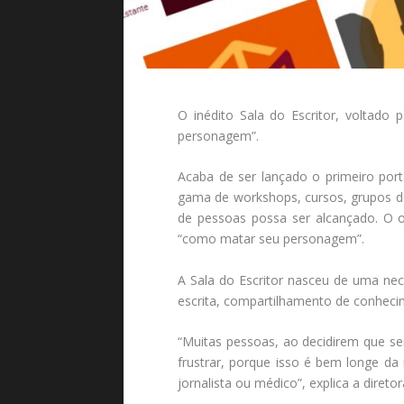
O inédito Sala do Escritor, voltado
personagem”.
Acaba de ser lançado o primeiro port
gama de workshops, cursos, grupos de
de pessoas possa ser alcançado. O ob
“como matar seu personagem”.
A Sala do Escritor nasceu de uma nece
escrita, compartilhamento de conhecime
“Muitas pessoas, ao decidirem que se
frustrar, porque isso é bem longe da
jornalista ou médico”, explica a direto