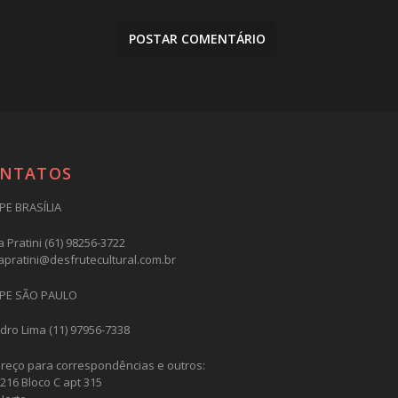
NTATOS
PE BRASÍLIA
 Pratini (61) 98256-3722
apratini@desfrutecultural.com.br
PE SÃO PAULO
dro Lima (11) 97956-7338
reço para correspondências e outros:
216 Bloco C apt 315