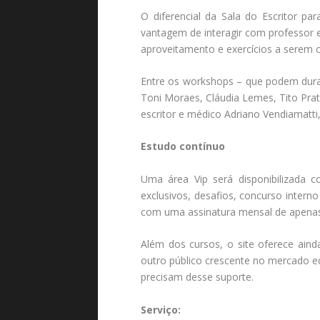
O diferencial da Sala do Escritor pa
vantagem de interagir com professor 
aproveitamento e exercícios a serem 
Entre os workshops – que podem dura
Toni Moraes, Cláudia Lemes, Tito Pra
escritor e médico Adriano Vendiamatti
Estudo contínuo
Uma área Vip será disponibilizada c
exclusivos, desafios, concurso intern
com uma assinatura mensal de apenas
Além dos cursos, o site oferece ainda
outro público crescente no mercado edi
precisam desse suporte.
Serviço: