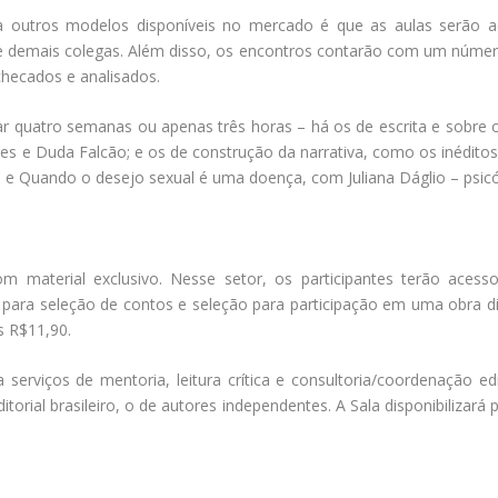
ra outros modelos disponíveis no mercado é que as aulas serão ao
e demais colegas. Além disso, os encontros contarão com um númer
checados e analisados.
r quatro semanas ou apenas três horas – há os de escrita e sobre
tes e Duda Falcão; e os de construção da narrativa, como os inéd
, e Quando o desejo sexual é uma doença, com Juliana Dáglio – psicó
om material exclusivo. Nesse setor, os participantes terão acesso
o para seleção de contos e seleção para participação em uma obra di
 R$11,90.
 serviços de mentoria, leitura crítica e consultoria/coordenação e
torial brasileiro, o de autores independentes. A Sala disponibilizar