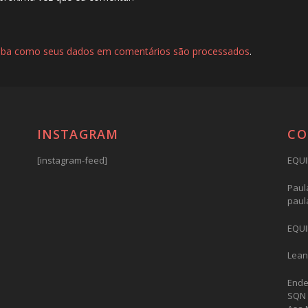
iba como seus dados em comentários são processados
.
INSTAGRAM
CO
[instagram-feed]
EQUI
Paula
paul
EQUI
Lean
Ende
SQN 