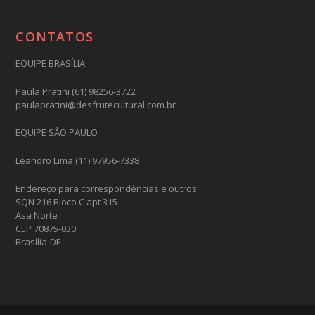
CONTATOS
EQUIPE BRASÍLIA
Paula Pratini (61) 98256-3722
paulapratini@desfrutecultural.com.br
EQUIPE SÃO PAULO
Leandro Lima (11) 97956-7338
Endereço para correspondências e outros:
SQN 216 Bloco C apt 315
Asa Norte
CEP 70875-030
Brasília-DF