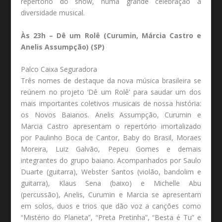
repertório do show, numa grande celebração à
diversidade musical.
Às 23h – Dê um Rolê (Curumin, Márcia Castro e
Anelis Assumpção) (SP)
Palco Caixa Seguradora
Três nomes de destaque da nova música brasileira se
reúnem no projeto ‘Dê um Rolê’ para saudar um dos
mais importantes coletivos musicais de nossa história:
os Novos Baianos. Anelis Assumpção, Curumin e
Marcia Castro apresentam o repertório imortalizado
por Paulinho Boca de Cantor, Baby do Brasil, Moraes
Moreira, Luiz Galvão, Pepeu Gomes e demais
integrantes do grupo baiano. Acompanhados por Saulo
Duarte (guitarra), Webster Santos (violão, bandolim e
guitarra), Klaus Sena (baixo) e Michelle Abu
(percussão), Anelis, Curumin e Marcia se apresentam
em solos, duos e trios que dão voz a canções como
“Mistério do Planeta”, “Preta Pretinha”, “Besta é Tu” e