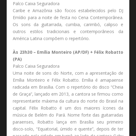
Palco Caixa Seguradora
Caribe e Amazônia são focos estabelecidos pelo DJ
Emídio para a noite de festa no Cena Contemporânea.
Os sons da guitarrada, cumbia, carimbó, calipso e
outros estilos tradicionais e contemporâneos da
América Latina compõem o repertório.
Às 23h30 – Emília Monteiro (AP/DF) + Félix Robatto
(PA)
Palco Caixa Seguradora
Uma noite de sons do Norte, com a apresentação de
Emília Monteiro e Félix Robatto. Emília é amapaense
radicada em Brasília. Com o repertório do disco “Cheia
de Graça”, lançado em 2013, a cantora se firmou como
representante máxima da cultura do norte do Brasil na
capital. Félix Robatto é um dos maiores ícones da
música de Belém do Pará. Nome forte das guitarradas
paraenses, Robatto lança em Brasília seu primeiro
disco-solo, “Equatorial, úmido e quente”, depois de ter
passado pela cidade em turnê ao lado da cantora Gaby