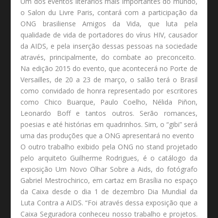
Um dos eventos literários mais importantes do mundo,
o Salon du Livre Paris, contará com a participação da
ONG brasiliense Amigos da Vida, que luta pela
qualidade de vida de portadores do vírus HIV, causador
da AIDS, e pela inserção dessas pessoas na sociedade
através, principalmente, do combate ao preconceito.
Na edição 2015 do evento, que acontecerá no Porte de
Versailles, de 20 a 23 de março, o salão terá o Brasil
como convidado de honra representado por escritores
como Chico Buarque, Paulo Coelho, Nélida Piñon,
Leonardo Boff e tantos outros. Serão romances,
poesias e até histórias em quadrinhos. Sim, o “gibi” será
uma das produções que a ONG apresentará no evento
O outro trabalho exibido pela ONG no stand projetado
pelo arquiteto Guilherme Rodrigues, é o catálogo da
exposição Um Novo Olhar Sobre a Aids, do fotógrafo
Gabriel Mestrochirico, em cartaz em Brasília no espaço
da Caixa desde o dia 1 de dezembro Dia Mundial da
Luta Contra a AIDS. “Foi através dessa exposição que a
Caixa Seguradora conheceu nosso trabalho e projetos.