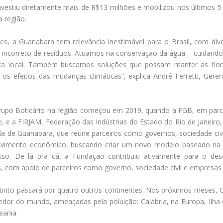
nvestiu diretamente mais de R$13 milhões e mobilizou nos últimos 5 
a região.
es, a Guanabara tem relevância inestimável para o Brasil, com div
 incorreto de resíduos. Atuamos na conservação da água – cuidando 
rica local. Também buscamos soluções que possam manter as flor
 os efeitos das mudanças climáticas”, explica André Ferretti, Ger
Grupo Boticário na região começou em 2019, quando a FGB, em par
, e a FIRJAM, Federação das Indústrias do Estado do Rio de Janeiro,
a de Guanabara, que reúne parceiros como governos, sociedade civ
vimento econômico, buscando criar um novo modelo baseado na 
so. De lá pra cá, a Fundação contribuiu ativamente para o des
 com apoio de parceiros como governo, sociedade civil e empresas p
into passará por quatro outros continentes. Nos próximos meses, O B
redor do mundo, ameaçadas pela poluição: Calábria, na Europa, Ilha 
eania.