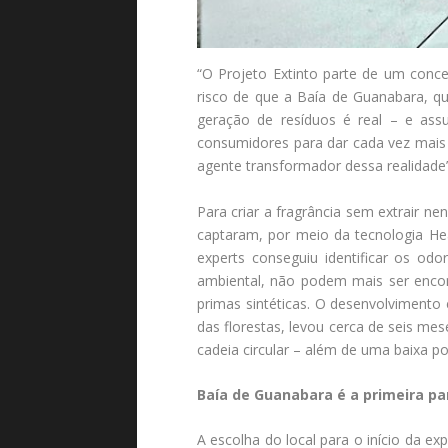
“O Projeto Extinto parte de um conce
risco de que a Baía de Guanabara, qu
geração de resíduos é real – e ass
consumidores para dar cada vez mais
agente transformador dessa realidade”
Para criar a fragrância sem extrair 
captaram, por meio da tecnologia He
experts conseguiu identificar os odo
ambiental, não podem mais ser encont
primas sintéticas. O desenvolvimento
das florestas, levou cerca de seis me
cadeia circular – além de uma baixa p
Baía de Guanabara é a primeira pa
A escolha do local para o início da 