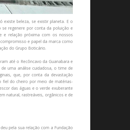
xiste beleza, se existir planeta. E o
o se regenere por conta da poluição e
ade e relação próxima com os nossos
 o compromisso e papel da marca como
ação do Grupo Boticário.
ajaram até o Recôncavo da Guanabara e
 de uma análise cuidadosa, o time de
iginais, que, por conta da devastação
 fiel do cheiro por meio de matérias-
rescor das águas e o verde exuberante
m natural, rastreáveis, orgânicos e de
e deu pela sua relação com a Fundação