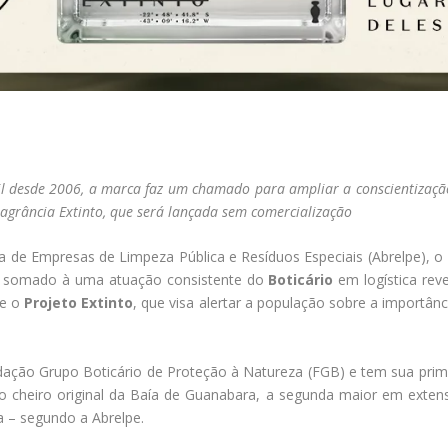
sil desde 2006, a marca faz um chamado para ampliar a conscientização
agrância Extinto, que será lançada sem comercialização
 de Empresas de Limpeza Pública e Resíduos Especiais (Abrelpe), o B
o, somado à uma atuação consistente do
Boticário
em logística rev
se o
Projeto Extinto
, que visa alertar a população sobre a importâ
ndação Grupo Boticário de Proteção à Natureza (FGB) e tem sua pri
 o cheiro original da Baía de Guanabara, a segunda maior em extens
a – segundo a Abrelpe.