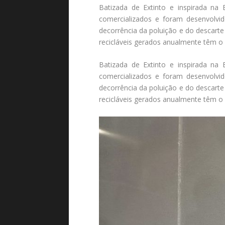
Batizada de Extinto e inspirada na
comercializados e foram desenvolvi
decorrência da poluição e do descarte
recicláveis gerados anualmente têm o 
Batizada de Extinto e inspirada na
comercializados e foram desenvolvi
decorrência da poluição e do descarte
recicláveis gerados anualmente têm o 