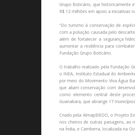
Grupo Boticário, que historicamente i
R$ 12 milhões em apoio a iniciativas n
“Do turismo à conservação de espéci
com a poluição causada pelo descarte
além de fortalecer a segurança híd
aumentar a resiliência para combater
Fundação Grupo Boticário.
O trabalho realizado pela Fundação 
o INEA, Instituto Estadual do Ambiente
por meio do Movimento Viva Água Baí
que aliam conservação com desenvol
como elemento central deste proces
Guanabara, que abrange 17 municípios,
Criado pela AlmapBBDO, o Projeto Ext
nos cheiros de outras paisagens, ao 
na Índia, e Camberra, localizada na Oc