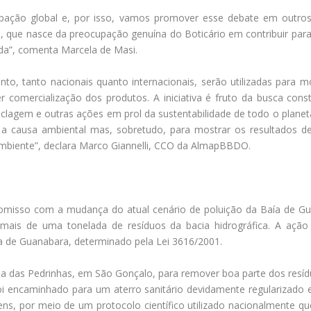
pação global e, por isso, vamos promover esse debate em outros 
a, que nasce da preocupação genuína do Boticário em contribuir para
ada”, comenta Marcela de Masi.
to, tanto nacionais quanto internacionais, serão utilizadas para mob
r comercialização dos produtos. A iniciativa é fruto da busca con
clagem e outras ações em prol da sustentabilidade de todo o planeta
 causa ambiental mas, sobretudo, para mostrar os resultados de
mbiente”, declara Marco Giannelli, CCO da AlmapBBDO.
omisso com a mudança do atual cenário de poluição da Baía de Gu
mais de uma tonelada de resíduos da bacia hidrográfica. A ação
 de Guanabara, determinado pela Lei 3616/2001.
aia das Pedrinhas, em São Gonçalo, para remover boa parte dos resíd
foi encaminhado para um aterro sanitário devidamente regularizad
itens, por meio de um protocolo científico utilizado nacionalmente