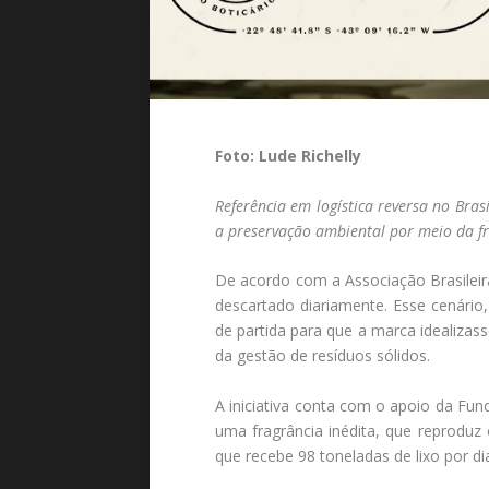
Foto: Lude Richelly
Referência em logística reversa no Bra
a preservação ambiental por meio da fr
De acordo com a Associação Brasileira
descartado diariamente. Esse cenári
de partida para que a marca idealizas
da gestão de resíduos sólidos.
A iniciativa conta com o apoio da Fu
uma fragrância inédita, que reproduz
que recebe 98 toneladas de lixo por di