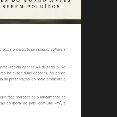
 sobre o descarte de resíduos sólidos e
rasil recicla apenas 4% de todo o lixo
ersa há quase duas décadas, foi ponto
ncia da preservação do meio ambiente e
meira fase marcada pelo lançamento de
ão do litoral do país, com 380 km², e