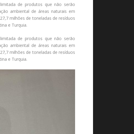
 limitada de produtos que não serão
ação ambiental de áreas naturais em
 27,7 milhões de toneladas de resíduos
ina e Turquia.
 limitada de produtos que não serão
ação ambiental de áreas naturais em
 27,7 milhões de toneladas de resíduos
ina e Turquia.