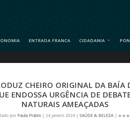
RONOMIA
ENTRADA FRANCA
CIDADANIA
PON
RODUZ CHEIRO ORIGINAL DA BAÍA
UE ENDOSSA URGÊNCIA DE DEBATE
NATURAIS AMEAÇADAS
tado por
Paula Pratini
|
24 janeiro 2024
|
SAÚDE & BELEZA
|