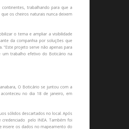
continentes, trabalhando para que a
 que os cheiros naturais nunca deixem
ilizar o tema e ampliar a visibilidade
stante da companhia por soluções que
. “Este projeto serve não apenas para
 um trabalho efetivo do Boticário na
anabara, O Boticário se juntou com a
 aconteceu no dia 18 de janeiro, em
uos sólidos descartados no local. Após
o e credenciado pelo INEA. Também foi
 que insere os dados no mapeamento do