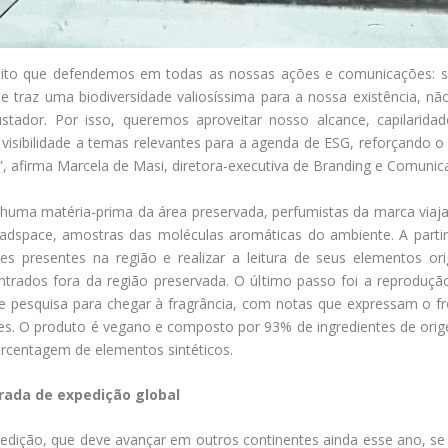
ito que defendemos em todas as nossas ações e comunicações: só e
e traz uma biodiversidade valiosíssima para a nossa existência, nã
ustador. Por isso, queremos aproveitar nosso alcance, capilarid
 visibilidade a temas relevantes para a agenda de ESG, reforçando
, afirma Marcela de Masi, diretora-executiva de Branding e Comunic
nenhuma matéria-prima da área preservada, perfumistas da marca vi
adspace, amostras das moléculas aromáticas do ambiente. A partir
res presentes na região e realizar a leitura de seus elementos or
rados fora da região preservada. O último passo foi a reprodução
 e pesquisa para chegar à fragrância, com notas que expressam o f
ses. O produto é vegano e composto por 93% de ingredientes de orige
orcentagem de elementos sintéticos.
rada de expedição global
expedição, que deve avançar em outros continentes ainda esse ano, s