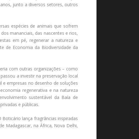
anos, junto a diversos setores, outros
ersas espécies de animais que sofrem
dos mananciais, das nascentes e rios,
estas em pé, regenerar a natureza e
ente de Economia da Biodiversidade da
ceria com outras organizações – como
 passou a investir na preservação local
il e empresas no desenho de soluções
economia regenerativa e na natureza
envolvimento sustentável da Baía de
rivadas e públicas.
oticário lança fragrâncias inspiradas
de Madagascar, na África, Nova Delhi,