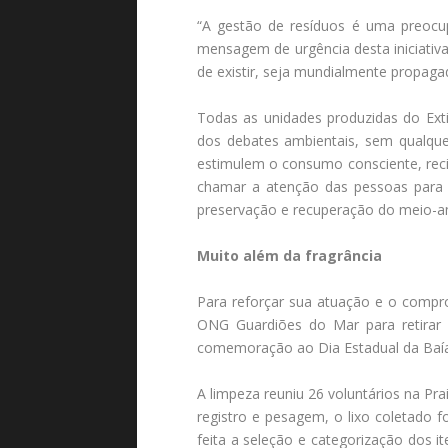
“A gestão de resíduos é uma preocu
mensagem de urgência desta iniciativ
de existir, seja mundialmente propag
Todas as unidades produzidas do Extin
dos debates ambientais, sem qualque
estimulem o consumo consciente, reci
chamar a atenção das pessoas para a
preservação e recuperação do meio-a
Muito além da fragrância
Para reforçar sua atuação e o compr
ONG Guardiões do Mar para retirar 
comemoração ao Dia Estadual da Baía
A limpeza reuniu 26 voluntários na Pr
registro e pesagem, o lixo coletado 
feita a seleção e categorização dos 