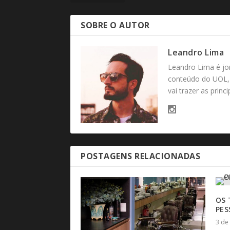
SOBRE O AUTOR
Leandro Lima
Leandro Lima é jo
conteúdo do UOL, 
vai trazer as princ
POSTAGENS RELACIONADAS
OS 
PES
3 de