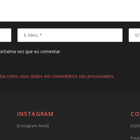
próxima vez que eu comentar.
iba como seus dados em comentários são processados
.
INSTAGRAM
CO
[instagram-feed]
EQUI
Paula