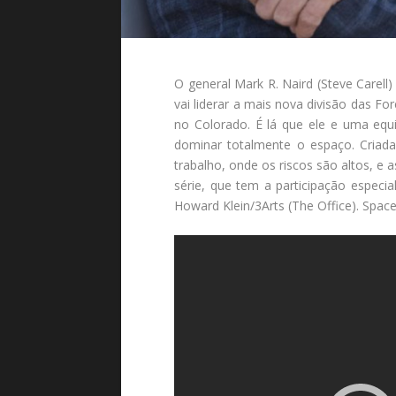
O general Mark R. Naird (Steve Carel
vai liderar a mais nova divisão das F
no Colorado. É lá que ele e uma equ
dominar totalmente o espaço. Criada
trabalho, onde os riscos são altos, 
série, que tem a participação espec
Howard Klein/3Arts (The Office). Space 