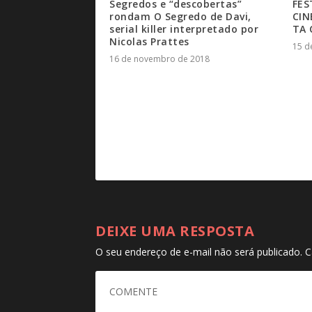
Segredos e “descobertas”
FES
rondam O Segredo de Davi,
CIN
serial killer interpretado por
TA 
Nicolas Prattes
15 d
16 de novembro de 2018
DEIXE UMA RESPOSTA
O seu endereço de e-mail não será publicado.
C