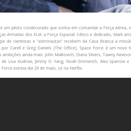
l) é um piloto condecorado que sonha em comandar a Força Aérea, m
orças Armadas dos EUA: a Força Espacial. Cético e dedicado, Mark ar
ipe de cientistas e “astronautas” recebem da Casa Branca a missão
 por Carell e Greg Daniels (The Office), Space Force é um novo
e as ambições ainda mais. John Malkovich, Diana Silvers, Tawny News
ial de Lisa Kudrow, Jimmy O. Yang, Noah Emmerich, Alex Sparrow e
Force estreia dia 29 de maio, só na Netflix.