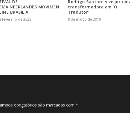
TIVAL DE
Rodrigo Santoro vive jornad
EMA NEERLANDÊS MOVIMEN
transformadora em ‘O
CINE BRASÍLIA
Tradutor’
e fevereiro de 2023
9 de março de 2019
ampos obrigatórios são marcados com
*