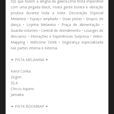
DJs que fazem a alegria da galera.Uma festa imperdível
com uma pegada black, muita gente bonita e vibração
positiva durante toda a noite. Decoração Especial
Melanina • Espaço ampliado • Duas pistas • Grupos de
dança • Lojinha Melanina • Praça de alimentação •
Guarda-volumes • Central de Atendimento • Lounges de
descanso • Interações e Experiências Surpresa • Video-
Mapping • Welcome Drink • Segurança especializada
nas partes interna e externa.
✦ PISTA MELANINA ✦
Karol Conka
Zegon
DJ A
Chicco Aquino
Jamaika
✦ PISTA BOOMBAP ✦