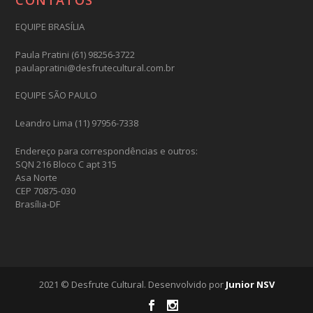
EQUIPE BRASÍLIA
Paula Pratini (61) 98256-3722
paulapratini@desfrutecultural.com.br
EQUIPE SÃO PAULO
Leandro Lima (11) 97956-7338
Endereço para correspondências e outros:
SQN 216 Bloco C apt 315
Asa Norte
CEP 70875-030
Brasília-DF
2021 © Desfrute Cultural. Desenvolvido por
Junior NSV