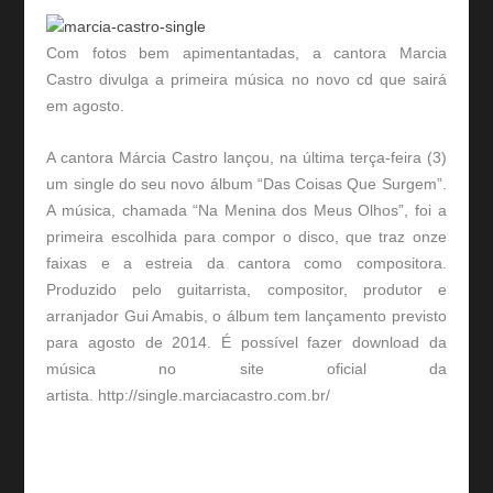
Com fotos bem apimentantadas, a cantora Marcia
Castro divulga a primeira música no novo cd que sairá
em agosto.
A cantora Márcia Castro lançou, na última terça-feira (3)
um single do seu novo álbum “Das Coisas Que Surgem”.
A música, chamada “Na Menina dos Meus Olhos”, foi a
primeira escolhida para compor o disco, que traz onze
faixas e a estreia da cantora como compositora.
Produzido pelo guitarrista, compositor, produtor e
arranjador Gui Amabis, o álbum tem lançamento previsto
para agosto de 2014. É possível fazer download da
música no site oficial da
artista. http://single.marciacastro.com.br/