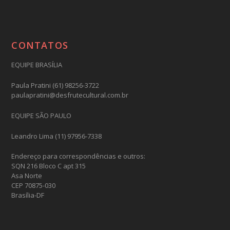
CONTATOS
EQUIPE BRASÍLIA
Paula Pratini (61) 98256-3722
paulapratini@desfrutecultural.com.br
EQUIPE SÃO PAULO
Leandro Lima (11) 97956-7338
Endereço para correspondências e outros:
SQN 216 Bloco C apt 315
Asa Norte
CEP 70875-030
Brasília-DF