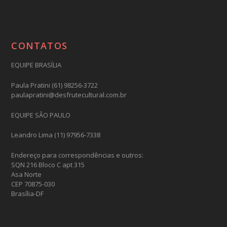
CONTATOS
EQUIPE BRASÍLIA
Paula Pratini (61) 98256-3722
paulapratini@desfrutecultural.com.br
EQUIPE SÃO PAULO
Leandro Lima (11) 97956-7338
Endereço para correspondências e outros:
SQN 216 Bloco C apt 315
Asa Norte
CEP 70875-030
Brasília-DF