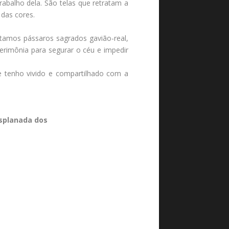
abalho dela. São telas que retratam a
 das cores.
tamos pássaros sagrados gavião-real,
erimônia para segurar o céu e impedir
e tenho vivido e compartilhado com a
Esplanada dos