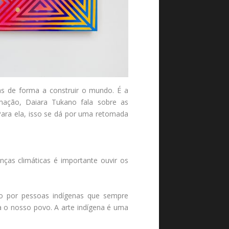
as de forma a construir o mundo. É a
mação, Daiara Tukano fala sobre as
Para ela, isso se dá por uma retomada
as climáticas é importante ouvir os
ido por pessoas indígenas que sempre
a o nosso povo. A arte indígena é uma