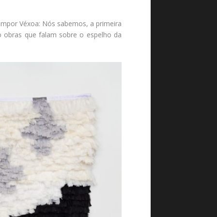
compor Véxoa: Nós sabemos, a primeira
 obras que falam sobre o espelho da