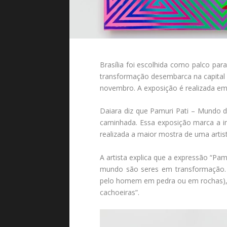
Brasília foi escolhida como palco pa
transformação desembarca na capital f
novembro. A exposição é realizada em p
Daiara diz que Pamuri Pati – Mundo d
caminhada. Essa exposição marca a 
realizada a maior mostra de uma artis
A artista explica que a expressão “Pam
mundo são seres em transformação. 
pelo homem em pedra ou em rochas), 
cachoeiras”.