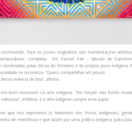
cosmovisão. Para os povos originários são manifestações artístic
ontemporânea”, completa. Em Pamuri Pati – Mundo de transfor
 observadas pelas óticas do feminino e do próprio povo indígena. 
sociedade se reconecta. “Quero compartilhar um pouco
ssa vivência de luta”, afirma.
 um bom momento na arte indígena. “Em função das fortes mudanç
tureza”, enfatiza. E a arte indígena cumpre esse papel.
rio que nos representa (o Ministério dos Povos Indígenas), ger
nto de resistência e que lutam por uma política indígena justa par
.