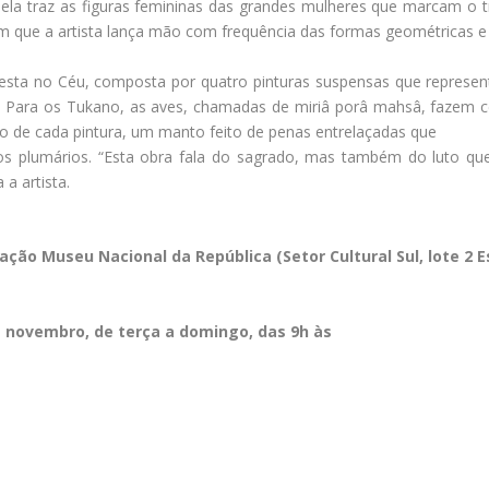
 ela traz as figuras femininas das grandes mulheres que marcam o tr
em que a artista lança mão com frequência das formas geométricas e
esta no Céu, composta por quatro pinturas suspensas que represen
ha. Para os Tukano, as aves, chamadas de miriâ porâ mahsâ, fazem c
rso de cada pintura, um manto feito de penas entrelaçadas que
s plumários. “Esta obra fala do sagrado, mas também do luto qu
 a artista.
mação
Museu Nacional da República (Setor Cultural Sul, lote 2 
de novembro, de terça a domingo, das 9h às