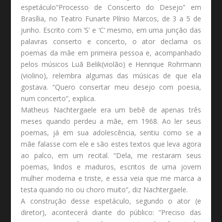
espetáculo“Processo de Conscerto do Desejo” em
Brasília, no Teatro Funarte Plínio Marcos, de 3 a 5 de
junho. Escrito com ‘S’ e ‘C’ mesmo, em uma junção das
palavras conserto e concerto, o ator declama os
poemas da mãe em primeira pessoa e, acompanhado
pelos músicos Luã Belik(violão) e Henrique Rohrmann
(violino), relembra algumas das músicas de que ela
gostava. “Quero consertar meu desejo com poesia,
num concerto”, explica.
Matheus Nachtergaele era um bebê de apenas três
meses quando perdeu a mãe, em 1968. Ao ler seus
poemas, já em sua adolescência, sentiu como se a
mãe falasse com ele e são estes textos que leva agora
ao palco, em um recital. “Dela, me restaram seus
poemas, lindos e maduros, escritos de uma jovem
mulher moderna e triste, e essa veia que me marca a
testa quando rio ou choro muito”, diz Nachtergaele.
A construção desse espetáculo, segundo o ator (e
diretor), acontecerá diante do público: ”Preciso das