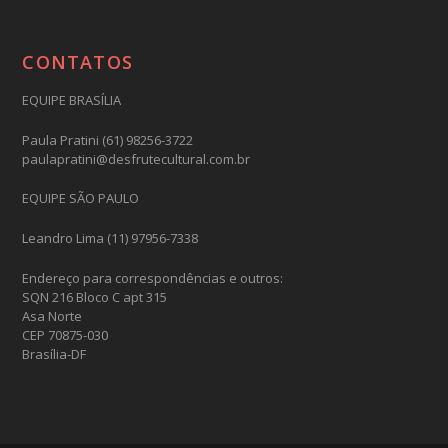
CONTATOS
EQUIPE BRASÍLIA
Paula Pratini (61) 98256-3722
paulapratini@desfrutecultural.com.br
EQUIPE SÃO PAULO
Leandro Lima (11) 97956-7338
Endereço para correspondências e outros:
SQN 216 Bloco C apt 315
Asa Norte
CEP 70875-030
Brasília-DF