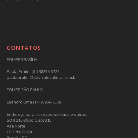
CONTATOS
EQUIPE BRASÍLIA
Paula Pratini (61) 98256-3722
paulapratini@desfrutecultural.com.br
EQUIPE SÃO PAULO
Leandro Lima (11) 97956-7338
Endereço para correspondências e outros:
SQN 216 Bloco C apt 315
Asa Norte
CEP 70875-030
Brasília-DF