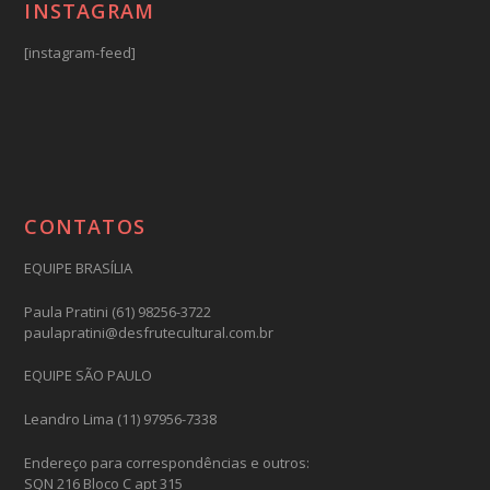
INSTAGRAM
[instagram-feed]
CONTATOS
EQUIPE BRASÍLIA
Paula Pratini (61) 98256-3722
paulapratini@desfrutecultural.com.br
EQUIPE SÃO PAULO
Leandro Lima (11) 97956-7338
Endereço para correspondências e outros:
SQN 216 Bloco C apt 315