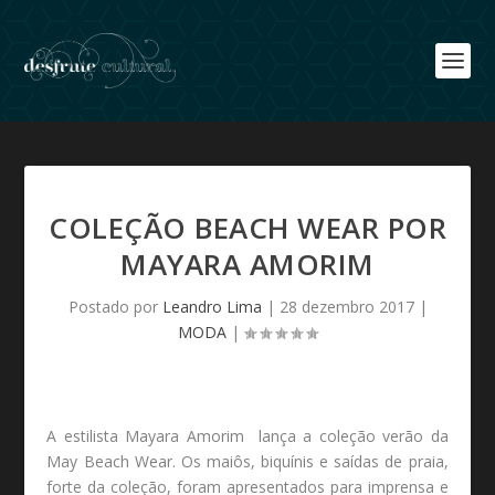
COLEÇÃO BEACH WEAR POR
MAYARA AMORIM
Postado por
Leandro Lima
|
28 dezembro 2017
|
MODA
|
A estilista Mayara Amorim lança a coleção verão da
May Beach Wear. Os maiôs, biquínis e saídas de praia,
forte da coleção, foram apresentados para imprensa e