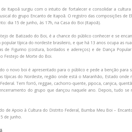
Itapoã surgiu com o intuito de fortalecer e consolidar a cultura p
musical do grupo Encanto de Itapoã. O registro das composições de El
o: dia 15 de junho, às 17h, na Casa do Boi (Itapoã).
stejo de Batizado do Boi, é a chance do público conhecer e se enc
popular típica do nordeste brasileiro, e que há 13 anos ocupa as rua
s de Figurino (costura, bordados e adereços) e de Dança Popu
 Festejo de Morte do Boi.
do o novo boi é apresentado para o público e pede a benção para s
as típicas do Nordeste, região onde está o Maranhão, Estado onde
Federal. Tem forró, reggae, cachorro-quente, pipoca, canjica, quentão,
encerramento do grupo que dançou naquele ano. Depois, tudo se 
o de Apoio à Cultura do Distrito Federal, Bumba Meu Boi – Encanto
15 de junho.
oã