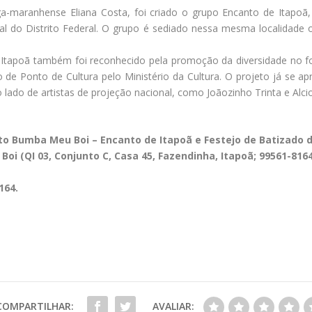
ga-maranhense Eliana Costa, foi criado o grupo Encanto de Itapoã,
 do Distrito Federal. O grupo é sediado nessa mesma localidade
 Itapoã também foi reconhecido pela promoção da diversidade no for
 de Ponto de Cultura pelo Ministério da Cultura. O projeto já se ap
o lado de artistas de projeção nacional, como Joãozinho Trinta e Alci
o Bumba Meu Boi – Encanto de Itapoã e Festejo de Batizado d
 Boi (QI 03, Conjunto C, Casa 45, Fazendinha, Itapoã; 99561-8164
164.
COMPARTILHAR:
AVALIAR: