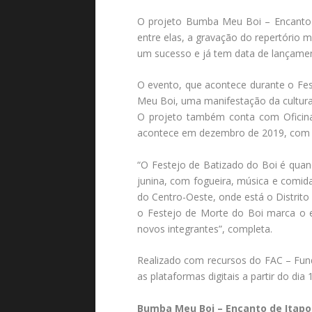
O projeto Bumba Meu Boi – Encanto de 
entre elas, a gravação do repertório 
um sucesso e já tem data de lançament
O evento, que acontece durante o Fe
Meu Boi, uma manifestação da cultura 
O projeto também conta com Oficina
acontece em dezembro de 2019, com o
“O Festejo de Batizado do Boi é quan
junina, com fogueira, música e comid
do Centro-Oeste, onde está o Distrito 
o Festejo de Morte do Boi marca o 
novos integrantes”, completa.
Realizado com recursos do FAC – Fund
as plataformas digitais a partir do dia 
Bumba Meu Boi – Encanto de Itap