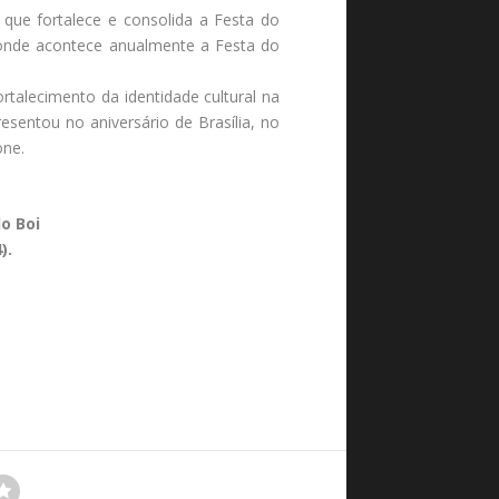
 que fortalece e consolida a Festa do
 onde acontece anualmente a Festa do
talecimento da identidade cultural na
resentou no aniversário de Brasília, no
one.
o Boi
).