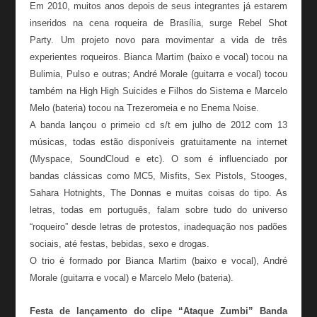
Em 2010, muitos anos depois de seus integrantes já estarem
inseridos na cena roqueira de Brasília, surge Rebel Shot
Party. Um projeto novo para movimentar a vida de três
experientes roqueiros. Bianca Martim (baixo e vocal) tocou na
Bulimia, Pulso e outras; André Morale (guitarra e vocal) tocou
também na High High Suicides e Filhos do Sistema e Marcelo
Melo (bateria) tocou na Trezeromeia e no Enema Noise.
A banda lançou o primeio cd s/t em julho de 2012 com 13
músicas, todas estão disponíveis gratuitamente na internet
(Myspace, SoundCloud e etc). O som é influenciado por
bandas clássicas como MC5, Misfits, Sex Pistols, Stooges,
Sahara Hotnights, The Donnas e muitas coisas do tipo. As
letras, todas em português, falam sobre tudo do universo
“roqueiro” desde letras de protestos, inadequação nos padões
sociais, até festas, bebidas, sexo e drogas.
O trio é formado por Bianca Martim (baixo e vocal), André
Morale (guitarra e vocal) e Marcelo Melo (bateria).
Festa de lançamento do clipe “Ataque Zumbi” Banda