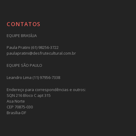
CONTATOS
EQUIPE BRASÍLIA
Paula Pratini (61) 98256-3722
paulapratini@desfrutecultural.com.br
EQUIPE SÃO PAULO
Leandro Lima (11) 97956-7338
Endereço para correspondências e outros:
SQN 216 Bloco C apt 315
Asa Norte
CEP 70875-030
Brasília-DF