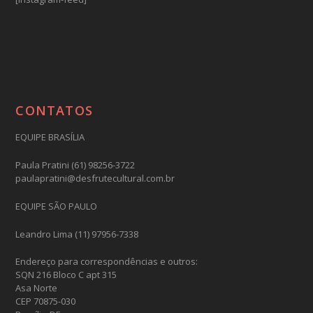
CONTATOS
EQUIPE BRASÍLIA
Paula Pratini (61) 98256-3722
paulapratini@desfrutecultural.com.br
EQUIPE SÃO PAULO
Leandro Lima (11) 97956-7338
Endereço para correspondências e outros:
SQN 216 Bloco C apt 315
Asa Norte
CEP 70875-030