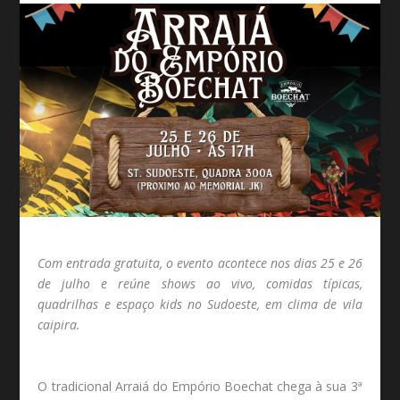
Com entrada gratuita, o evento acontece nos dias 25 e 26
de julho e reúne shows ao vivo, comidas típicas,
quadrilhas e espaço kids no Sudoeste, em clima de vila
caipira.
O tradicional Arraiá do Empório Boechat chega à sua 3ª