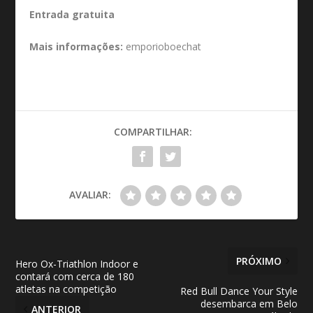
Entrada gratuita
Mais informações:
emporioboechat
COMPARTILHAR:
AVALIAR:
PRÓXIMO
Hero Ox-Triathlon Indoor e
contará com cerca de 180
atletas na competição
Red Bull Dance Your Style
desembarca em Belo
ANTERIOR