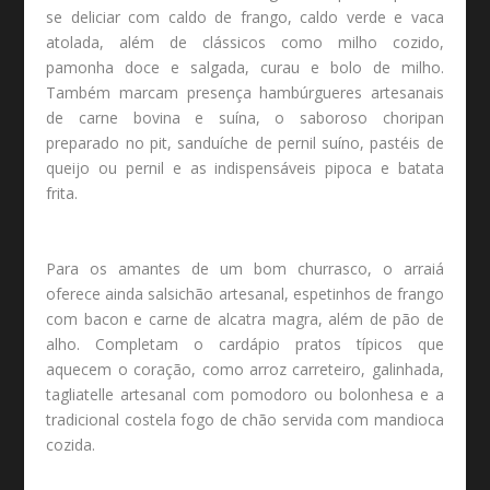
se deliciar com caldo de frango, caldo verde e vaca
atolada, além de clássicos como milho cozido,
pamonha doce e salgada, curau e bolo de milho.
Também marcam presença hambúrgueres artesanais
de carne bovina e suína, o saboroso choripan
preparado no pit, sanduíche de pernil suíno, pastéis de
queijo ou pernil e as indispensáveis pipoca e batata
frita.
Para os amantes de um bom churrasco, o arraiá
oferece ainda salsichão artesanal, espetinhos de frango
com bacon e carne de alcatra magra, além de pão de
alho. Completam o cardápio pratos típicos que
aquecem o coração, como arroz carreteiro, galinhada,
tagliatelle artesanal com pomodoro ou bolonhesa e a
tradicional costela fogo de chão servida com mandioca
cozida.