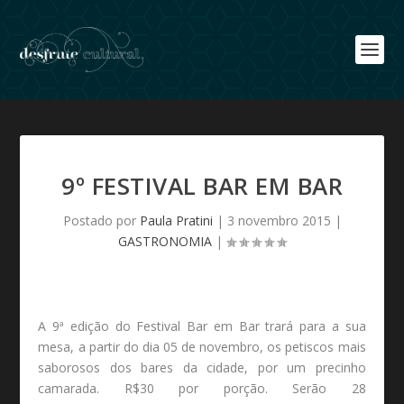
9º FESTIVAL BAR EM BAR
Postado por
Paula Pratini
|
3 novembro 2015
|
GASTRONOMIA
|
A 9ª edição do Festival Bar em Bar trará para a sua
mesa, a partir do dia 05 de novembro, os petiscos mais
saborosos dos bares da cidade, por um precinho
camarada. R$30 por porção. Serão 28