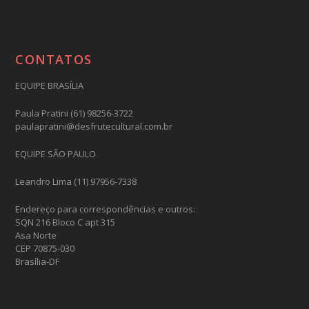
CONTATOS
EQUIPE BRASÍLIA
Paula Pratini (61) 98256-3722
paulapratini@desfrutecultural.com.br
EQUIPE SÃO PAULO
Leandro Lima (11) 97956-7338
Endereço para correspondências e outros:
SQN 216 Bloco C apt 315
Asa Norte
CEP 70875-030
Brasília-DF