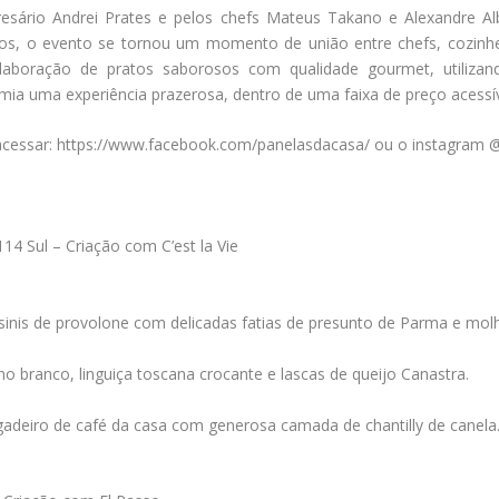
esário Andrei Prates e pelos chefs Mateus Takano e Alexandre A
os, o evento se tornou um momento de união entre chefs, cozinh
elaboração de pratos saborosos com qualidade gourmet, utilizand
ia uma experiência prazerosa, dentro de uma faixa de preço acessív
 acessar: https://www.facebook.com/panelasdacasa/ ou o instagram
114 Sul – Criação com C’est la Vie
sinis de provolone com delicadas fatias de presunto de Parma e mol
o branco, linguiça toscana crocante e lascas de queijo Canastra.
igadeiro de café da casa com generosa camada de chantilly de canela