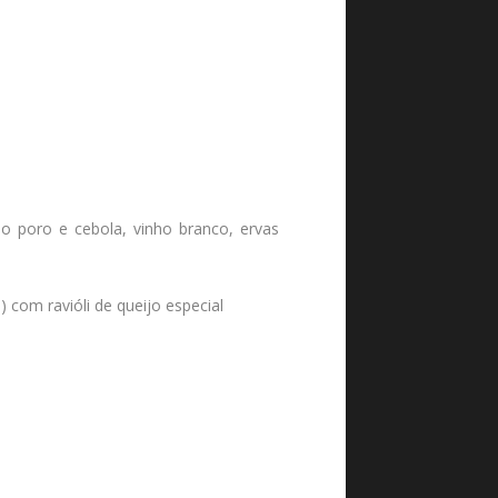
ho poro e cebola, vinho branco, ervas
 com ravióli de queijo especial