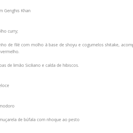
om Genghis Khan
ho curry;
dinho de filé com molho à base de shoyu e cogumelos shitake, aco
 vermelho.
as de limão Siciliano e calda de hibiscos.
eloce
pomodoro
muçarela de búfala com nhoque ao pesto