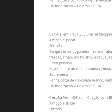
Panna Cotta com calda de framboesa
Harmonização – Colombina IPA
Carpe Diem – 104 Sul, Brasília Shoppi
Almoço e Jantar
Entrada:
Barquinha de cogumelo hiratake, abac
frescas, limão, molho shoy e requeijã
Prato principal:
Mignonnette ao molho boursin (mostarda
Sobremesa :
Panna cotta de chocolate branco, calda
Harmonização – Colombina IPA
C’est La Vie – 408 sul – Criação com 
Almoço e Jantar
Entrada