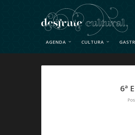
AGENDA
CULTURA
GAST
6ª 
Pos