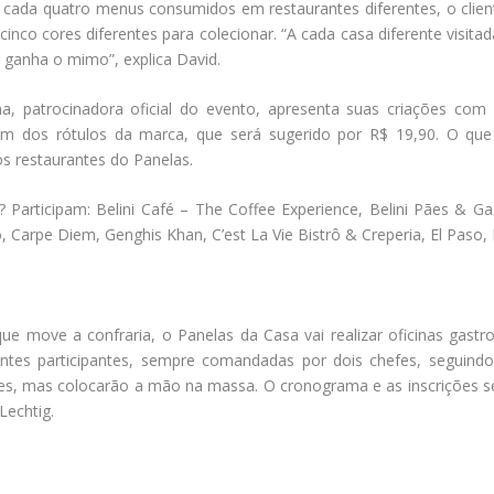
 cada quatro menus consumidos em restaurantes diferentes, o clie
 cinco cores diferentes para colecionar. “A cada casa diferente visi
, ganha o mimo”, explica David.
a, patrocinadora oficial do evento, apresenta suas criações com 
dos rótulos da marca, que será sugerido por R$ 19,90. O que v
s restaurantes do Panelas.
 Participam: Belini Café – The Coffee Experience, Belini Pães & G
, Carpe Diem, Genghis Khan, C’est La Vie Bistrô & Creperia, El Paso,
e move a confraria, o Panelas da Casa vai realizar oficinas gastron
antes participantes, sempre comandadas por dois chefes, seguin
res, mas colocarão a mão na massa. O cronograma e as inscrições s
Lechtig.