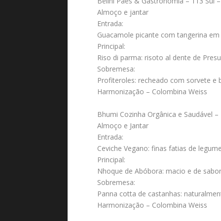
Belini Pães & Gastronomia – 113 Sul 
Almoço e jantar
Entrada:
Guacamole picante com tangerina em 
Principal:
Riso di parma: risoto al dente de Pre
Sobremesa:
Profiteroles: recheado com sorvete 
Harmonização – Colombina Weiss
Bhumi Cozinha Orgânica e Saudável –
Almoço e Jantar
Entrada:
Ceviche Vegano: finas fatias de legum
Principal:
Nhoque de Abóbora: macio e de sabor
Sobremesa:
Panna cotta de castanhas: naturalmen
Harmonização – Colombina Weiss