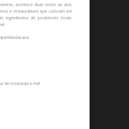
lbanese, acontece duas vezes ao ano.
eiros e restaurateurs que colocam em
o ingredientes de produtores locais.
el.
 @panelasdacasa
ho de mostarda e mel.
.