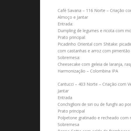
Café Savana – 116 Norte – Criação c
Almoço e Jantar
Entrada:
Dumpling de legumes e ricota com mol
Prato principal:
Picadinho Oriental com Shitake: pica
com castanhas e arroz com pimentão
Sobremesa:
Cheesecake com geleia de laranja, rasp
Harmonização – Colombina IPA
Cantucci – 403 Norte – Criação com V
Jantar
Entrada
Conchiglioni de siri ou de funghi ao 
Prato principal
Polpetone gratinado e recheado com 
Sobremesa