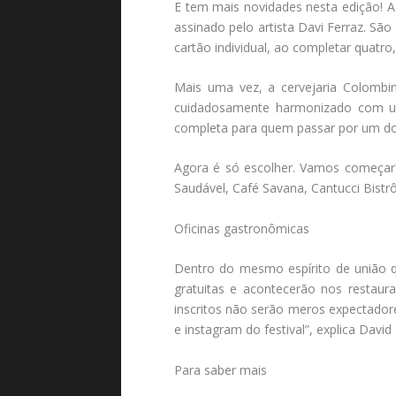
E tem mais novidades nesta edição! A
assinado pelo artista Davi Ferraz. São
cartão individual, ao completar quatro
Mais uma vez, a cervejaria Colombin
cuidadosamente harmonizado com um 
completa para quem passar por um do
Agora é só escolher. Vamos começar?
Saudável, Café Savana, Cantucci Bistrô
Oficinas gastronômicas
Dentro do mesmo espírito de união qu
gratuitas e acontecerão nos restaur
inscritos não serão meros expectado
e instagram do festival”, explica David 
Para saber mais