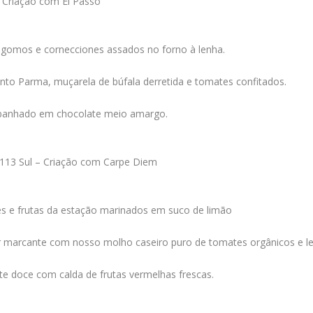
– Criação com El Passo
gomos e cornecciones assados no forno à lenha.
sunto Parma, muçarela de búfala derretida e tomates confitados.
e banhado em chocolate meio amargo.
 113 Sul – Criação com Carpe Diem
es e frutas da estação marinados em suco de limão
 marcante com nosso molho caseiro puro de tomates orgânicos e le
te doce com calda de frutas vermelhas frescas.