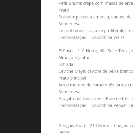
Petit Bhumi: crepe com massa de erv
Prato
Poisson: pescada amarela, banana da 
Sobremesa
Le profiteroles: taça de profiteroles 
Harmonização – Colombina Weiss
El Paso – 110 Norte, 404 Sul e Terraç
Almoço e Jantar
Entrada
Ceviche Maya: ceviche de peixe branc
Prato principal
Arroz moreno de camaronês: Arroz c
Sobremesa
Afogatto de tres leches: Bolo de três 
Harmonização – Colombina Pepper La
Genghis Khan – 214 Norte – Criação 
Jantar