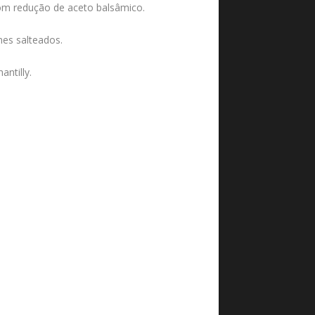
om redução de aceto balsâmico.
es salteados.
ntilly.