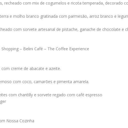
as, recheado com mix de cogumelos e ricota temperada, decorado c
terra e molho branco gratinada com parmesão, arroz branco e legum
recheado com sorvete artesanal de pistache, ganache de chocolate e cha
o Shopping – Belini Café – The Coffee Experience
o com creme de abacate e azeite.
remoso com coco, camarões e pimenta amarela.
leites com chantilly e sorvete regado com café espresso
ger
com Nossa Cozinha