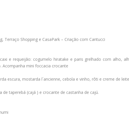
ng, Terraço Shopping e CasaPark – Criação com Cantucci
axi e requeijão: cogumelo hiratake e paris grelhado com alho, al
o. Acompanha mini foccacia crocante
 escura, mostarda l´ancienne, cebola e vinho, rôti e creme de leite)
 de taperebá (cajá ) e crocante de castanha de cajú.
Bhumi