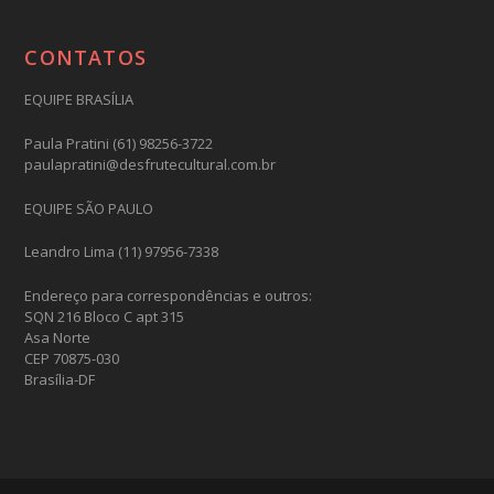
CONTATOS
EQUIPE BRASÍLIA
Paula Pratini (61) 98256-3722
paulapratini@desfrutecultural.com.br
EQUIPE SÃO PAULO
Leandro Lima (11) 97956-7338
Endereço para correspondências e outros:
SQN 216 Bloco C apt 315
Asa Norte
CEP 70875-030
Brasília-DF