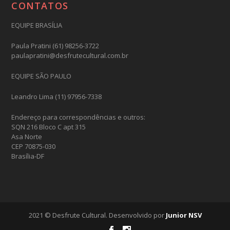
CONTATOS
EQUIPE BRASÍLIA
Paula Pratini (61) 98256-3722
paulapratini@desfrutecultural.com.br
EQUIPE SÃO PAULO
Leandro Lima (11) 97956-7338
Endereço para correspondências e outros:
SQN 216 Bloco C apt 315
Asa Norte
CEP 70875-030
Brasília-DF
2021 © Desfrute Cultural. Desenvolvido por
Junior NSV