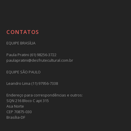
CONTATOS
EQUIPE BRASÍLIA
Paula Pratini (61) 98256-3722
paulapratini@desfrutecultural.com.br
EQUIPE SÃO PAULO
Leandro Lima (11) 97956-7338
Endereço para correspondências e outros:
SQN 216 Bloco C apt 315
Asa Norte
CEP 70875-030
Brasília-DF