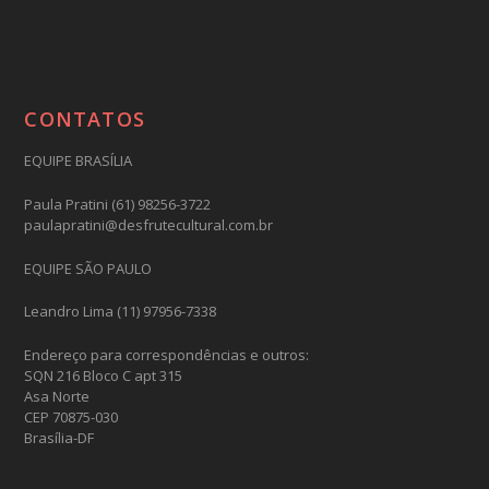
CONTATOS
EQUIPE BRASÍLIA
Paula Pratini (61) 98256-3722
paulapratini@desfrutecultural.com.br
EQUIPE SÃO PAULO
Leandro Lima (11) 97956-7338
Endereço para correspondências e outros:
SQN 216 Bloco C apt 315
Asa Norte
CEP 70875-030
Brasília-DF