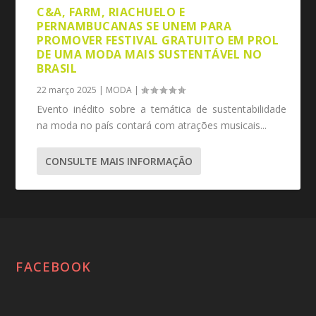
C&A, FARM, RIACHUELO E
PERNAMBUCANAS SE UNEM PARA
PROMOVER FESTIVAL GRATUITO EM PROL
DE UMA MODA MAIS SUSTENTÁVEL NO
BRASIL
22 março 2025
|
MODA
|
Evento inédito sobre a temática de sustentabilidade
na moda no país contará com atrações musicais...
CONSULTE MAIS INFORMAÇÃO
FACEBOOK