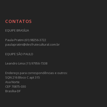
CONTATOS
EQUIPE BRASÍLIA
Paula Pratini (61) 98256-3722
paulapratini@desfrutecultural.com.br
EQUIPE SÃO PAULO
Leandro Lima (11) 97956-7338
Endereço para correspondências e outros:
SQN 216 Bloco C apt 315
Asa Norte
CEP 70875-030
Brasília-DF