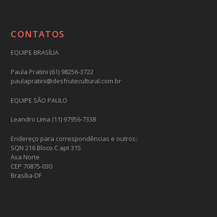
CONTATOS
EQUIPE BRASÍLIA
Paula Pratini (61) 98256-3722
paulapratini@desfrutecultural.com.br
EQUIPE SÃO PAULO
Leandro Lima (11) 97956-7338
Endereço para correspondências e outros:
SQN 216 Bloco C apt 315
Asa Norte
CEP 70875-030
Brasília-DF