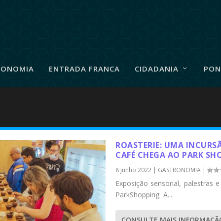
RONOMIA
ENTRADA FRANCA
CIDADANIA
PON
ROASTERIE: UMA INCUR
CAFÉ CHEGA AO PARK SH
8 junho 2022
|
GASTRONOMIA
|
Exposição sensorial, palestras 
ParkShopping A...
CONSULTE MAIS INFORMAÇÃ