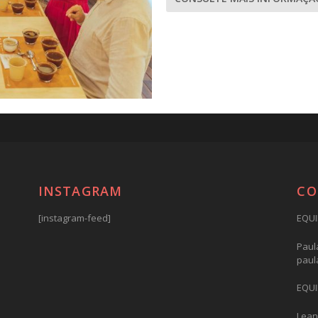
INSTAGRAM
CO
[instagram-feed]
EQUI
Paula
paul
EQUI
Lean