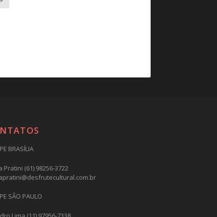
NTATOS
PE BRASÍLIA
 Pratini (61) 98256-3722
apratini@desfrutecultural.com.br
PE SÃO PAULO
dro Lima (11) 97956-7338