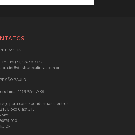
NTATOS
PE BRASÍLIA
 Pratini (61) 98256-3722
apratini@desfrutecultural.com.br
PE SÃO PAULO
dro Lima (11) 97956-7338
reço para correspondências e outros:
216 Bloco C apt 315
Norte
70875-030
lia-DF