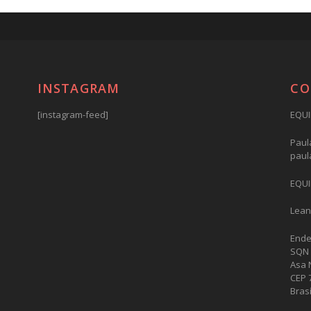
INSTAGRAM
CO
[instagram-feed]
EQUI
Paula
paul
EQUI
Lean
Ende
SQN 
Asa 
CEP 
Brasí