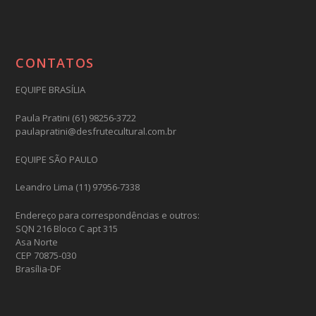
CONTATOS
EQUIPE BRASÍLIA
Paula Pratini (61) 98256-3722
paulapratini@desfrutecultural.com.br
EQUIPE SÃO PAULO
Leandro Lima (11) 97956-7338
Endereço para correspondências e outros:
SQN 216 Bloco C apt 315
Asa Norte
CEP 70875-030
Brasília-DF