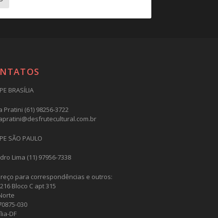
NTATOS
PE BRASÍLIA
 Pratini (61) 98256-3722
apratini@desfrutecultural.com.br
PE SÃO PAULO
dro Lima (11) 97956-7338
reço para correspondências e outros:
216 Bloco C apt 315
Norte
70875-030
lia-DF