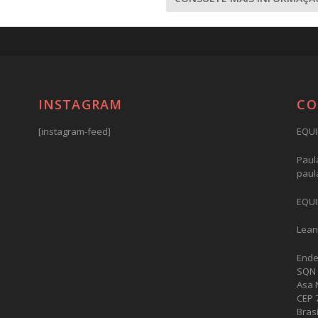
INSTAGRAM
CO
[instagram-feed]
EQUI
Paula
paul
EQUI
Lean
Ende
SQN 
Asa 
CEP 
Brasí