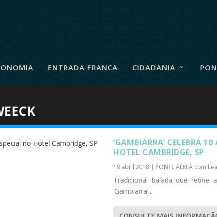
RONOMIA
ENTRADA FRANCA
CIDADANIA
PON
WEECK
‘GAMBIARRA’ CELEBRA 10 
HOTEL CAMBRIDGE, SP
19 abril 2018
|
PONTE AÉREA com Lea
Tradicional balada que reúne 
‘Gambiarra’...
CONSULTE MAIS INFORMAÇÃ