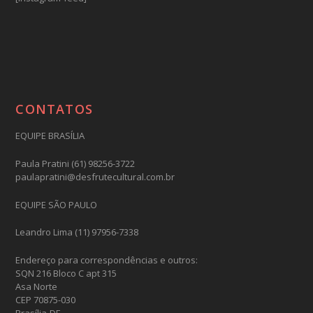
CONTATOS
EQUIPE BRASÍLIA
Paula Pratini (61) 98256-3722
paulapratini@desfrutecultural.com.br
EQUIPE SÃO PAULO
Leandro Lima (11) 97956-7338
Endereço para correspondências e outros:
SQN 216 Bloco C apt 315
Asa Norte
CEP 70875-030