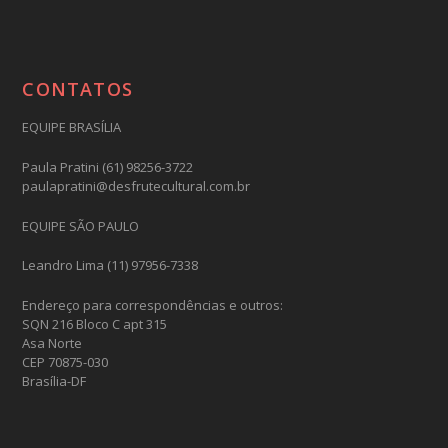
CONTATOS
EQUIPE BRASÍLIA
Paula Pratini (61) 98256-3722
paulapratini@desfrutecultural.com.br
EQUIPE SÃO PAULO
Leandro Lima (11) 97956-7338
Endereço para correspondências e outros:
SQN 216 Bloco C apt 315
Asa Norte
CEP 70875-030
Brasília-DF